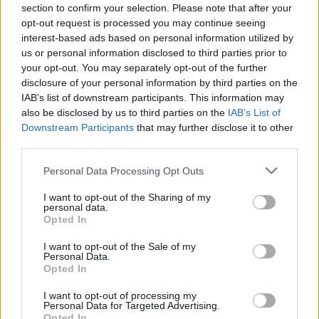
section to confirm your selection. Please note that after your
opt-out request is processed you may continue seeing
24.02.2023, 12:49
interest-based ads based on personal information utilized by
Προσοχή στο πέταγμα του χαρταετού την Καθαρή
us or personal information disclosed to third parties prior to
Δευτέρα - Οι οδηγίες ΑΔΜΗΕ, ΔΕΔΔΗΕ
your opt-out. You may separately opt-out of the further
Οι διαχειριστές μεταφοράς και διανομής ηλεκτρικής
disclosure of your personal information by third parties on the
ενέργειας προειδοποιούν για σοβαρό κίνδυνο
IAB’s list of downstream participants. This information may
ηλεκτροπληξίας
also be disclosed by us to third parties on the
IAB’s List of
Downstream Participants
that may further disclose it to other
third parties.
Please note that this website/app uses one or more Google
Personal Data Processing Opt Outs
services and may gather and store information including but
not limited to your visit or usage behaviour. You may click to
I want to opt-out of the Sharing of my
personal data.
grant or deny consent to Google and its third-party tags to
Opted In
use your data for below specified purposes in below Google
consent section.
I want to opt-out of the Sale of my
Personal Data.
Opted In
I want to opt-out of processing my
Personal Data for Targeted Advertising.
Opted In