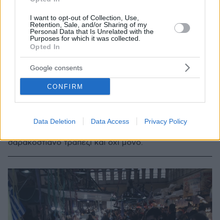
I want to opt-out of Collection, Use,
Retention, Sale, and/or Sharing of my
Personal Data that Is Unrelated with the
Purposes for which it was collected.
Opted In
Google consents
CONFIRM
24.02.2023, 10:40
Ταραμοσαλάτα σε τρεις εκδοχές
Η ταραμοσαλάτα είναι από τους πιο δημοφιλείς
Data Deletion
Data Access
Privacy Policy
τρόπους για να απολαύσετε τον ταραμά στο
σαρακοστιανό τραπέζι και όχι μόνο.