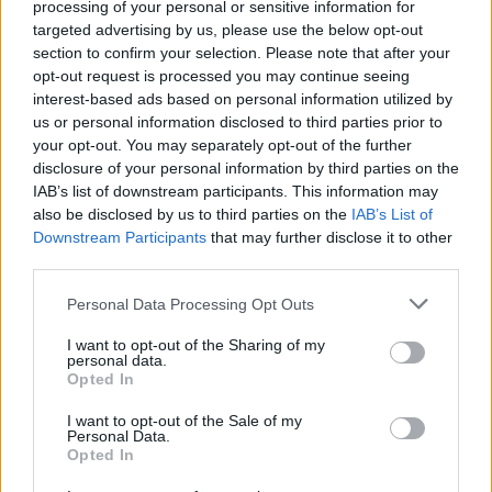
processing of your personal or sensitive information for
περιστατικό του Περάματος
targeted advertising by us, please use the below opt-out
section to confirm your selection. Please note that after your
opt-out request is processed you may continue seeing
interest-based ads based on personal information utilized by
us or personal information disclosed to third parties prior to
your opt-out. You may separately opt-out of the further
disclosure of your personal information by third parties on the
IAB’s list of downstream participants. This information may
also be disclosed by us to third parties on the
IAB’s List of
Downstream Participants
that may further disclose it to other
third parties.
Please note that this website/app uses one or more Google
Personal Data Processing Opt Outs
services and may gather and store information including but
not limited to your visit or usage behaviour. You may click to
I want to opt-out of the Sharing of my
personal data.
grant or deny consent to Google and its third-party tags to
Opted In
use your data for below specified purposes in below Google
consent section.
I want to opt-out of the Sale of my
Personal Data.
Opted In