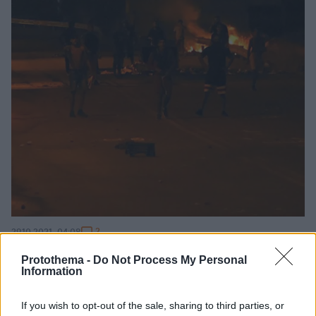
2
29.10.2021, 04:08
Άνοιξε η εθνική οδός Κορίνθου-Πατρών στο ύψος της
Protothema -
Do Not Process My Personal
Ροδοδάφνης - Αποκαταστάθηκε η κυκλοφορία και στην
Information
Πατρών-Πύργου
Τους δρόμους κλείνουν Ρομά που διαμαρτύρονται
If you wish to opt-out of the sale, sharing to third parties, or
για τον θάνατο του 20χρονου στο αιματηρό