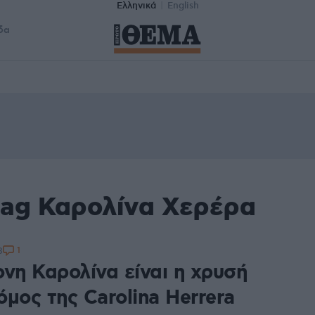
Ελληνικά
English
δα
tag Καρολίνα Χερέρα
1
8
ονη Καρολίνα είναι η χρυσή
μος της Carolina Herrera