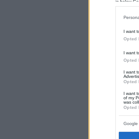
in below Go
Persona
I want t
Opted 
I want t
Opted 
I want 
Advertis
Opted 
I want t
of my P
was col
Opted 
Google 