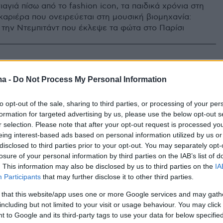
αγιά πίσω από το fashion icon, τα παιδικά χρόνια στη
 καριέρα που ονειρεύεται στη μουσική βιομηχανία:
 την Ντεμπιτάντ που έκλεψε τα φώτα στο Παρίσι
a & Carolina-Adrianna Herrera:
ma -
Do Not Process My Personal Information
λες κυρίες της μόδας με τη
to opt-out of the sale, sharing to third parties, or processing of your per
 καρδιά
formation for targeted advertising by us, please use the below opt-out s
r selection. Please note that after your opt-out request is processed y
ίκος Carolina Herrera, που έχει ντύσει όλες τις
eing interest-based ads based on personal information utilized by us or
ς της Αμερικής από την εποχή της Τζάκι Ο, ρίχνεται
disclosed to third parties prior to your opt-out. You may separately opt-
αντίον του κορωνοϊού με την καμπάνια «Ηeart for
losure of your personal information by third parties on the IAB’s list of
δρύτρια του διάσημου Οίκου και η κόρη της ενώνουν
. This information may also be disclosed by us to third parties on the
IA
τη φιλανθρωπία
Participants
that may further disclose it to other third parties.
 that this website/app uses one or more Google services and may gath
including but not limited to your visit or usage behaviour. You may click 
 to Google and its third-party tags to use your data for below specifi