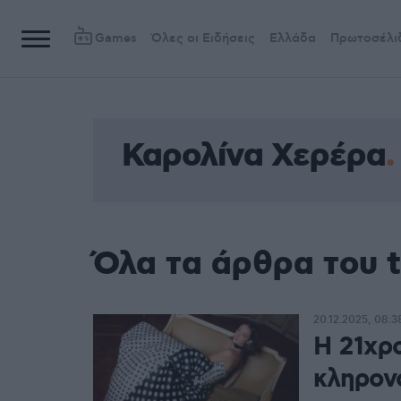
Games
Όλες οι Ειδήσεις
Ελλάδα
Πρωτοσέλι
Καρολίνα Χερέρα
Όλα τα άρθρα του 
20.12.2025, 08:3
Η 21χρ
κληρονό