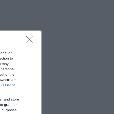
sonal or
ection to
ou may
 personal
out of the
 downstream
B’s List of
er and store
to grant or
ed purposes