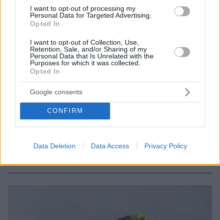
I want to opt-out of processing my
Personal Data for Targeted Advertising.
Opted In
I want to opt-out of Collection, Use,
Retention, Sale, and/or Sharing of my
Personal Data that Is Unrelated with the
Purposes for which it was collected.
Opted In
Google consents
95
01.10.2023, 15:32
CONFIRM
Tρεις ελληνικοί καφέδες στους δέκα καλύτερους στον
κόσμο!
Η Ιταλία μπορεί να μην έχει αντίπαλο στους καφέδες,
Data Deletion
Data Access
Privacy Policy
όμως και η Ελλάδα δεν... πηγαίνει πίσω - Δείτε την
λίστα με τους κορυφαίους καφέδες