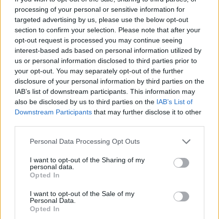
Coffee mania: Τι άλλαξε στον καφέ του Έλληνα - Από
processing of your personal or sensitive information for
τον ελληνικό στον freddo με πολλές ενδιάμεσες
targeted advertising by us, please use the below opt-out
στάσεις
section to confirm your selection. Please note that after your
Από τον καφέ στη χόβολη έως στον σημερινό flat
opt-out request is processed you may continue seeing
white σε χάρτινο ποτήρι, ο καφές αποτελεί ένα μέρος
interest-based ads based on personal information utilized by
της ελληνικής παράδοσης, ένα μέσο επικοινωνίας,
us or personal information disclosed to third parties prior to
αλλά και μια καθημερινή ιεροτελεστία
your opt-out. You may separately opt-out of the further
αυτοεπιβράβευσης
disclosure of your personal information by third parties on the
IAB’s list of downstream participants. This information may
also be disclosed by us to third parties on the
IAB’s List of
Downstream Participants
that may further disclose it to other
third parties.
Please note that this website/app uses one or more Google
Personal Data Processing Opt Outs
services and may gather and store information including but
not limited to your visit or usage behaviour. You may click to
I want to opt-out of the Sharing of my
personal data.
grant or deny consent to Google and its third-party tags to
Opted In
use your data for below specified purposes in below Google
consent section.
I want to opt-out of the Sale of my
Personal Data.
Opted In