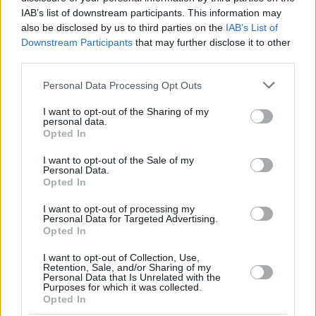
IAB’s list of downstream participants. This information may
also be disclosed by us to third parties on the
IAB’s List of
Downstream Participants
that may further disclose it to other
third parties.
Please note that this website/app uses one or more Google
Personal Data Processing Opt Outs
services and may gather and store information including but
not limited to your visit or usage behaviour. You may click to
I want to opt-out of the Sharing of my
personal data.
grant or deny consent to Google and its third-party tags to
Opted In
use your data for below specified purposes in below Google
consent section.
I want to opt-out of the Sale of my
Personal Data.
Opted In
I want to opt-out of processing my
Personal Data for Targeted Advertising.
Opted In
I want to opt-out of Collection, Use,
Retention, Sale, and/or Sharing of my
Personal Data that Is Unrelated with the
Purposes for which it was collected.
11.10.2019, 18:25
Opted In
Εισβολή στη Συρία: Δραπέτευσαν μαχητές του ISIS από