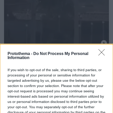
Protothema -
Do Not Process My Personal
26.01.2026, 14:45
Information
Μερική αποχώρηση ρωσικών δυνάμεων από τη Συρία
δείχνουν βίντεο: Εκκενώνεται η βάση στο Καμισλί
If you wish to opt-out of the sale, sharing to third parties, or
Ρωσικές δυνάμεις φέρεται να έχουν ξεκινήσει τη
processing of your personal or sensitive information for
διαδικασία αποχώρησης από τη στρατιωτική βάση του
targeted advertising by us, please use the below opt-out
Καμισλί, με στρατιωτικό εξοπλισμό να φορτώνεται σε
section to confirm your selection. Please note that after your
μεταγωγικά αεροσκάφη - Η Μόσχα έχει παρουσία σε
opt-out request is processed you may continue seeing
τρεις βάσεις στη Συρία
interest-based ads based on personal information utilized by
us or personal information disclosed to third parties prior to
your opt-out. You may separately opt-out of the further
disclosure of your personal information by third parties on the