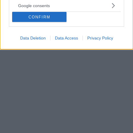
φυλακή στην πόλη Καμισλί
Google consents
Νέο «χτύπημα» του YPG/PKK την Παρασκευή σε
πόλη της επαρχίας Μαρντίν - Τραυματίστηκαν
CONFIRM
ρεπόρτερ του πρακτορείου Anandolu - Τουλάχιστον
τρεις άμαχοι νεκροί στην Καμισλί - Νεκρός κι ένας
Τούρκος στρατιώτης
Data Deletion
Data Access
Privacy Policy