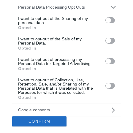
54
18.06.2024, 18:36
Please note that this website/app uses one or more Google
Personal Data Processing Opt Outs
Μαρία Μπακοδήμου για την έμφυλη βία: Οι άντρες δεν
services and may gather and store information including but
μπορείτε να καταλάβετε τον φόβο που ζει μια γυναίκα
not limited to your visit or usage behaviour. You may click to
I want to opt-out of the Sharing of my
personal data.
grant or deny consent to Google and its third-party tags to
Το βίντεο της παρουσιάστριας στο Instagram για την
Opted In
use your data for below specified purposes in below Google
κακοποίηση γυναικών
consent section.
I want to opt-out of the Sale of my
Personal Data.
Opted In
I want to opt-out of processing my
Personal Data for Targeted Advertising.
Opted In
I want to opt-out of Collection, Use,
Retention, Sale, and/or Sharing of my
Personal Data that Is Unrelated with the
Purposes for which it was collected.
Opted In
Google consents
CONFIRM