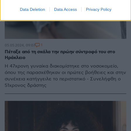
Data Deletion
Data Access
Privacy Policy
1
05.05.2024, 09:07
Πέταξε από τη σκάλα την πρώην σύντροφό του στο
Ηράκλειο
Η 47χρονη γυναίκα διακομίστηκε στο νοσοκομείο,
όπου της παρασχέθηκαν οι πρώτες βοήθειες και στην
συνέχεια κατήγγειλε το περιστατικό - Συνελήφθη ο
51χρονος δράστης