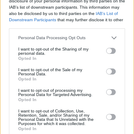
disclosure of your personal information by third parties on the
IAB’s list of downstream participants. This information may
also be disclosed by us to third parties on the
IAB’s List of
Downstream Participants
that may further disclose it to other
third parties.
Please note that this website/app uses one or more Google
Personal Data Processing Opt Outs
services and may gather and store information including but
not limited to your visit or usage behaviour. You may click to
I want to opt-out of the Sharing of my
personal data.
grant or deny consent to Google and its third-party tags to
Opted In
use your data for below specified purposes in below Google
consent section.
I want to opt-out of the Sale of my
Personal Data.
Opted In
I want to opt-out of processing my
Personal Data for Targeted Advertising.
Opted In
I want to opt-out of Collection, Use,
Retention, Sale, and/or Sharing of my
Personal Data that Is Unrelated with the
Purposes for which it was collected.
Opted In
16.03.2023, 12:02