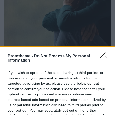
Protothema -
Do Not Process My Personal
Information
1
04.01.2024, 20:06
Αυτός είναι ο πιο μελαγχολικός μήνας του χρόνου –
If you wish to opt-out of the sale, sharing to third parties, or
Πώς θα ξεπεράσετε την κακή διάθεση
processing of your personal or sensitive information for
Έως και 3 μήνες το χρόνο περνάμε νιώθοντας
targeted advertising by us, please use the below opt-out
θλιμμένοι, σύμφωνα με μια νέα βρετανική
section to confirm your selection. Please note that after your
δημοσκόπηση, η οποία αποκαλύπτει επιπλέον ποια
opt-out request is processed you may continue seeing
εποχή του χρόνου είναι η πιο... μελαγχολική, αλλά και
interest-based ads based on personal information utilized by
τι μπορούμε να κάνουμε για να νιώσουμε καλύτερα
us or personal information disclosed to third parties prior to
your opt-out. You may separately opt-out of the further