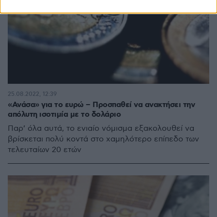
25.08.2022, 12:39
«Ανάσα» για το ευρώ – Προσπαθεί να ανακτήσει την
απόλυτη ισοτιμία με το δολάριο
Παρ’ όλα αυτά, το ενιαίο νόμισμα εξακολουθεί να
βρίσκεται πολύ κοντά στο χαμηλότερο επίπεδο των
τελευταίων 20 ετών