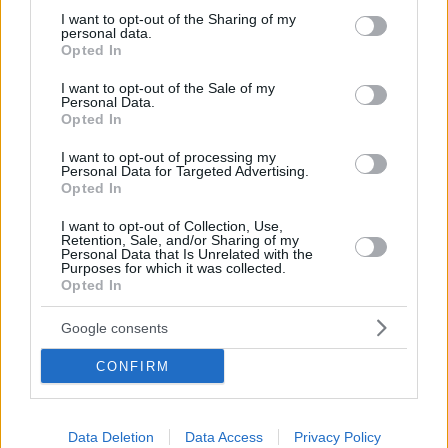
not limited to your visit or usage behaviour. You may click to
I want to opt-out of the Sharing of my
personal data.
grant or deny consent to Google and its third-party tags to
Opted In
use your data for below specified purposes in below Google
29.08.2022, 12:54
consent section.
I want to opt-out of the Sale of my
Σε υψηλό 20ετίας η ισοτιμία του δολαρίου
Personal Data.
Opted In
Tο ευρώ υποχώρησε έναντι του δολαρίου στo
0,99415 δολάριo
I want to opt-out of processing my
Personal Data for Targeted Advertising.
Opted In
I want to opt-out of Collection, Use,
Retention, Sale, and/or Sharing of my
Personal Data that Is Unrelated with the
Purposes for which it was collected.
Opted In
Google consents
CONFIRM
Data Deletion
Data Access
Privacy Policy