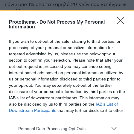
πάνω από 1% από τα χαμηλά 20 ετών που κατέγραψε
στις 23 Αυγούστου
Protothema -
Do Not Process My Personal
Information
If you wish to opt-out of the sale, sharing to third parties, or
processing of your personal or sensitive information for
targeted advertising by us, please use the below opt-out
section to confirm your selection. Please note that after your
opt-out request is processed you may continue seeing
interest-based ads based on personal information utilized by
us or personal information disclosed to third parties prior to
your opt-out. You may separately opt-out of the further
disclosure of your personal information by third parties on the
IAB’s list of downstream participants. This information may
also be disclosed by us to third parties on the
IAB’s List of
Downstream Participants
that may further disclose it to other
third parties.
Please note that this website/app uses one or more Google
Personal Data Processing Opt Outs
services and may gather and store information including but