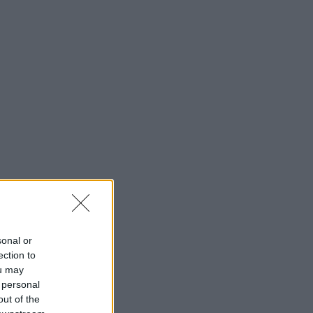
sonal or
ection to
ou may
 personal
out of the