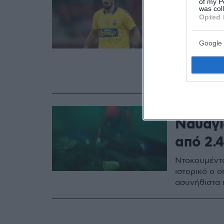
Στον Η
of my P
was col
στο επ
Opted 
από τρ
Google 
Ο Γιώργος Κ
μετά από σχ
του από τον
17.03.2019, 16:31
Ναυάγι
από 2.
Ντοκουμέντα
ιστορικό ο 
ασυνήθιστα 