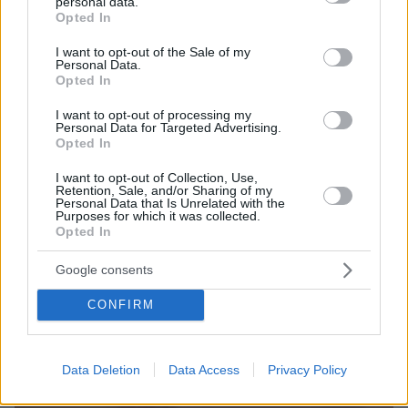
personal data.
grant or deny consent to Google and its third-party tags to
Απογοητευμένος ο γιος του Χρήστου Δάντη για τη
Opted In
use your data for below specified purposes in below Google
«στασιμότητα» που έχει η καριέρα του
consent section.
I want to opt-out of the Sale of my
Ο Χριστόφορος Βλαχάκης μέσα από κάποια stories
Personal Data.
Opted In
του στο Instagram εξέφρασε τη θλίψη που νιώθει
επειδή δεν μπορεί να δείξει τι αξίζει
I want to opt-out of processing my
Personal Data for Targeted Advertising.
Opted In
I want to opt-out of Collection, Use,
Retention, Sale, and/or Sharing of my
Personal Data that Is Unrelated with the
Purposes for which it was collected.
Opted In
Google consents
CONFIRM
Data Deletion
Data Access
Privacy Policy