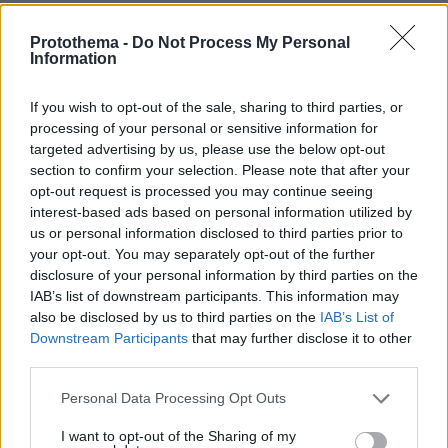
Protothema -
Do Not Process My Personal
Information
If you wish to opt-out of the sale, sharing to third parties, or
processing of your personal or sensitive information for
targeted advertising by us, please use the below opt-out
section to confirm your selection. Please note that after your
opt-out request is processed you may continue seeing
interest-based ads based on personal information utilized by
us or personal information disclosed to third parties prior to
your opt-out. You may separately opt-out of the further
disclosure of your personal information by third parties on the
IAB’s list of downstream participants. This information may
also be disclosed by us to third parties on the
IAB’s List of
Downstream Participants
that may further disclose it to other
third parties.
Please note that this website/app uses one or more Google
Personal Data Processing Opt Outs
services and may gather and store information including but
not limited to your visit or usage behaviour. You may click to
I want to opt-out of the Sharing of my
76
01.06.2022, 07:20