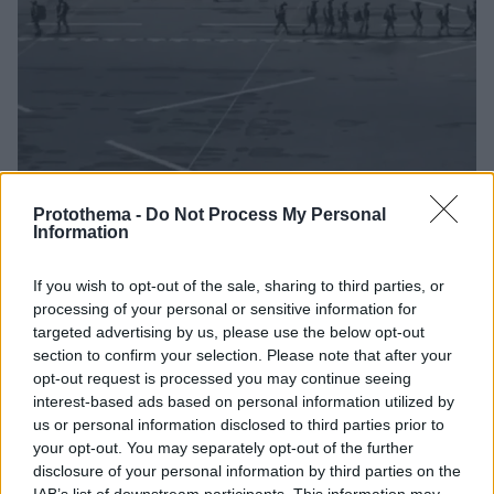
Protothema -
Do Not Process My Personal
Information
21.04.2026, 14:40
If you wish to opt-out of the sale, sharing to third parties, or
Αμερικανικές δυνάμεις επιβιβάζονται σε τάνκερ στον
processing of your personal or sensitive information for
Ινδο-Ειρηνικό που συνδέεται με το Ιράν, δείτε βίντεο
targeted advertising by us, please use the below opt-out
Δεν σημειώθηκε κάποιο επεισόδιο κατά την
section to confirm your selection. Please note that after your
«επίσκεψη» των Αμερικανών στο τάνκερ Tifani που
opt-out request is processed you may continue seeing
βρίσκεται υπό καθεστώς κυρώσεων - Το ιστορικό του
interest-based ads based on personal information utilized by
τάνκερ, που έχει πλεύσει υπό πολλές σημαίες
us or personal information disclosed to third parties prior to
your opt-out. You may separately opt-out of the further
disclosure of your personal information by third parties on the