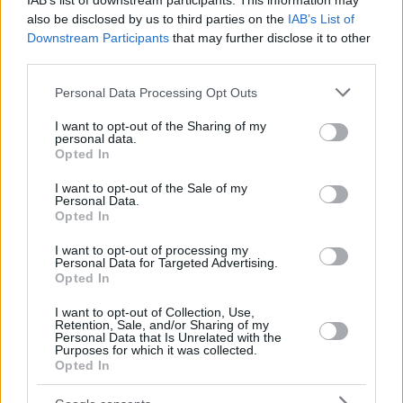
IAB’s list of downstream participants. This information may
also be disclosed by us to third parties on the
IAB’s List of
Downstream Participants
that may further disclose it to other
third parties.
Please note that this website/app uses one or more Google
Personal Data Processing Opt Outs
services and may gather and store information including but
not limited to your visit or usage behaviour. You may click to
I want to opt-out of the Sharing of my
personal data.
grant or deny consent to Google and its third-party tags to
Opted In
use your data for below specified purposes in below Google
consent section.
I want to opt-out of the Sale of my
Personal Data.
Opted In
I want to opt-out of processing my
Personal Data for Targeted Advertising.
Opted In
I want to opt-out of Collection, Use,
Retention, Sale, and/or Sharing of my
Personal Data that Is Unrelated with the
Purposes for which it was collected.
Opted In
21.09.2021, 19:05
Ινδία - Γαλλία μαζί στον χώρο του Ινδοειρηνικού: