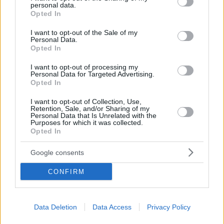
personal data.
grant or deny consent to Google and its third-party tags to
Opted In
use your data for below specified purposes in below Google
consent section.
I want to opt-out of the Sale of my
Personal Data.
Opted In
I want to opt-out of processing my
Personal Data for Targeted Advertising.
Opted In
I want to opt-out of Collection, Use,
Retention, Sale, and/or Sharing of my
Personal Data that Is Unrelated with the
Purposes for which it was collected.
Opted In
21
14.05.2023, 09:45
Google consents
Η Μαρία Μπακοδήμου φωτογραφίζεται με τους γιους
της για την Γιορτή της Μητέρας
CONFIRM
Δείτε τι έγραψε στην ανάρτησή της, με τους Νικήτα
και Άρη Αργυρόπουλο
Data Deletion
Data Access
Privacy Policy