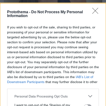
Protothema -
Do Not Process My Personal
Information
If you wish to opt-out of the sale, sharing to third parties, or
processing of your personal or sensitive information for
15.05.2023, 18:57
targeted advertising by us, please use the below opt-out
Η φωτογραφία της Ντέμι Μουρ με την εγγονή της - «Ο
section to confirm your selection. Please note that after your
κύκλος της ζωής»
opt-out request is processed you may continue seeing
interest-based ads based on personal information utilized by
Με αφορμή την Ημέρα της Μητέρας, η ηθοποιός
us or personal information disclosed to third parties prior to
έκανε μια ξεχωριστή ανάρτηση στο Instagram
your opt-out. You may separately opt-out of the further
disclosure of your personal information by third parties on the
IAB’s list of downstream participants. This information may
also be disclosed by us to third parties on the
IAB’s List of
Downstream Participants
that may further disclose it to other
third parties.
Please note that this website/app uses one or more Google
Personal Data Processing Opt Outs
services and may gather and store information including but
not limited to your visit or usage behaviour. You may click to
I want to opt-out of the Sharing of my