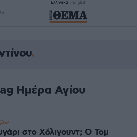
Ελληνικά
English
δα
ντίνου
tag Ημέρα Αγίου
67
υγάρι στο Χόλιγουντ; Ο Τομ