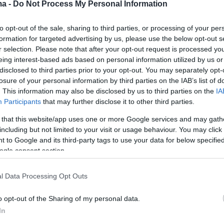
ma -
Do Not Process My Personal Information
8
8
ερή φωτογραφία της Κέιτ
to opt-out of the sale, sharing to third parties, or processing of your per
ον και του Πρίγκιπα Ουίλιαμ
formation for targeted advertising by us, please use the below opt-out s
r selection. Please note that after your opt-out request is processed y
ν Ημέρα του Αγίου Βαλεντίνου
eing interest-based ads based on personal information utilized by us or
disclosed to third parties prior to your opt-out. You may separately opt-
νάρτηση που έκανε το ζευγάρι στα μέσα κοινωνικής
losure of your personal information by third parties on the IAB’s list of
. This information may also be disclosed by us to third parties on the
IA
Participants
that may further disclose it to other third parties.
6
4
 that this website/app uses one or more Google services and may gath
Χέμινγκ μοιράστηκε μια
including but not limited to your visit or usage behaviour. You may click 
 to Google and its third-party tags to use your data for below specifi
αφία από τα παλιά με τον
ogle consent section.
Γουίλις - Η αγάπη είναι ένα
l Data Processing Opt Outs
 πράγμα, γράφει
o opt-out of the Sharing of my personal data.
νάρτηση που έκανε η σύζυγος του ηθοποιού για την
In
γίου Βαλεντίνου