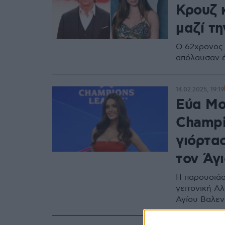
Κρουζ 
μαζί τ
Ο 62χρονος 
απόλαυσαν έ
14.02.2025, 19:19
Εύα Μου
Champi
γιόρτα
τον Άγ
Η παρουσιάσ
γειτονική Α
Αγίου Βαλεν