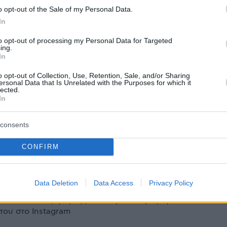
o opt-out of the Sale of my Personal Data.
In
5
ια το πιο ρομαντικό πρωινό στο
to opt-out of processing my Personal Data for Targeted
ing.
In
o opt-out of Collection, Use, Retention, Sale, and/or Sharing
συγκεντρώσει 9 διαφορετικές προτάσεις για όλα τα
ersonal Data that Is Unrelated with the Purposes for which it
λμυρές και γλυκές επιλογές, ώστε να φτιάξετε το
lected.
νό για την επόμενη μέρα από του Αγίου Βαλεντίνου.
In
consents
φερό βίντεο της Κάθριν Ζέτα
CONFIRM
ς με τον Μάικλ Ντάγκλας για
έρα του Αγίου Βαλεντίνου
Data Deletion
Data Access
Privacy Policy
 του και ο σύζυγός της έκανε μια ανάρτηση στον
του στο Instagram