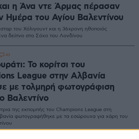
και η Άνα ντε Άρμας πέρασαν
ην Ημέρα του Αγίου Βαλεντίνου
σταρ του Χόλιγουντ και η 36χρονη ηθοποιός
να δείπνο στο Σόχο του Λονδίνου
43
ράτι: To κορίτσι του
ons League στην Αλβανία
σε με τολμηρή φωτογράφιση
ιο Βαλεντίνο
τρια της εκπομπής του Champions League στη
λβανία φωτογραφήθηκε με τα εσώρουχα για χάρη του
τίνου