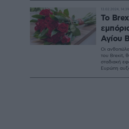
13.02.2024, 14:39
To Brex
εμπόρι
Αγίου 
Οι ανθοπώλε
του Brexit,
σταδιακή εφ
Ευρώπη αυξά