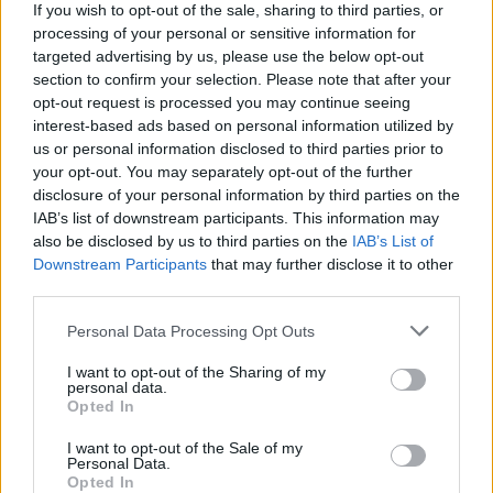
If you wish to opt-out of the sale, sharing to third parties, or
Μεταφέροντας την καλλιτεχνική και πνευματική
processing of your personal or sensitive information for
παράδοση του Αγίου Όρους στην Νέα Υόρκη, ο π.
targeted advertising by us, please use the below opt-out
Λουκάς αποκαλύπτει τις αγιογραφίες που φιλοτεχνεί
section to confirm your selection. Please note that after your
για τον Ναό στο «Σημείο μηδέν»
opt-out request is processed you may continue seeing
interest-based ads based on personal information utilized by
us or personal information disclosed to third parties prior to
your opt-out. You may separately opt-out of the further
disclosure of your personal information by third parties on the
IAB’s list of downstream participants. This information may
also be disclosed by us to third parties on the
IAB’s List of
Downstream Participants
that may further disclose it to other
third parties.
Please note that this website/app uses one or more Google
Personal Data Processing Opt Outs
services and may gather and store information including but
not limited to your visit or usage behaviour. You may click to
I want to opt-out of the Sharing of my
personal data.
grant or deny consent to Google and its third-party tags to
Opted In
use your data for below specified purposes in below Google
consent section.
I want to opt-out of the Sale of my
Personal Data.
Opted In