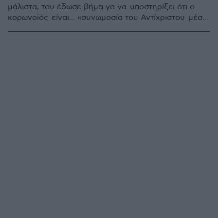
μάλιστα, του έδωσε βήμα γα να υποστηρίξει ότι ο
κορωνοϊός είναι... «συνωμοσία του Αντίχριστου μέσω
ΠΟΥ», την ημέρα που ο κυβερνητικός εκπρόσωπος
είπε ότι πιθανόν να γίνει υποχρεωτική η μάσκα στις
εκκλησίες