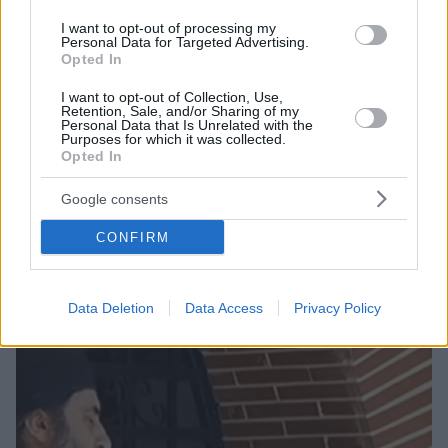
I want to opt-out of processing my
Personal Data for Targeted Advertising.
Opted In
I want to opt-out of Collection, Use,
Retention, Sale, and/or Sharing of my
17
28.07.2020, 07:33
Personal Data that Is Unrelated with the
Purposes for which it was collected.
Εκκλησία: Μεμονωμένη περίπτωση ο ιερέας που έδιωξε
Opted In
πιστή επειδή φορούσε μάσκα μέσα σε ναό
«Οι μεμονωμένες φωνές ιερέων δεν εκφράζουν την
Google consents
επίσημη θέση της Εκκλησίας της Ελλάδος» λένε στο
“protothema.gr” συνοδικοί κύκλοι σχολιάζοντας το
CONFIRM
περιστατικό που προέκυψε με τον ιερομόναχο στην
Εορδαία
Data Deletion
Data Access
Privacy Policy