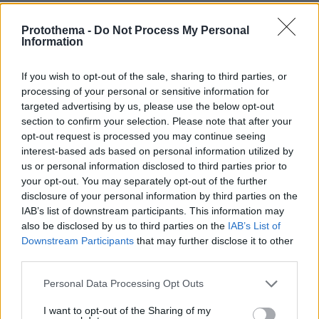
51
02.08.2023, 12:18
Φωτογραφίες: Με τα χρώματα της Κροατίας κολύμπησε
Protothema -
Do Not Process My Personal
στα νερά της Μυκόνου η Ιβάνα Κνολ
Information
Η πρώην Μις Κροατία δεν πέρασε απαρατήρητη σε
παραλία του νησιού φορώντας το κλασικό μαγιό με
If you wish to opt-out of the sale, sharing to third parties, or
το οποίο εμφανίζεται
processing of your personal or sensitive information for
targeted advertising by us, please use the below opt-out
section to confirm your selection. Please note that after your
opt-out request is processed you may continue seeing
interest-based ads based on personal information utilized by
us or personal information disclosed to third parties prior to
your opt-out. You may separately opt-out of the further
disclosure of your personal information by third parties on the
IAB’s list of downstream participants. This information may
also be disclosed by us to third parties on the
IAB’s List of
Downstream Participants
that may further disclose it to other
third parties.
Please note that this website/app uses one or more Google
Personal Data Processing Opt Outs
services and may gather and store information including but
not limited to your visit or usage behaviour. You may click to
I want to opt-out of the Sharing of my