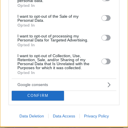
personal data.
grant or deny consent to Google and its third-party tags to
Opted In
use your data for below specified purposes in below Google
consent section.
I want to opt-out of the Sale of my
Personal Data.
Opted In
I want to opt-out of processing my
Personal Data for Targeted Advertising.
Opted In
6
28.07.2023, 19:35
Ενθουσιασμένο από τις διακοπές του στη Μύκονο το
I want to opt-out of Collection, Use,
Retention, Sale, and/or Sharing of my
κορίτσι του Μουντιάλ - Δείτε φωτογραφίες
Personal Data that Is Unrelated with the
Purposes for which it was collected.
Η πρώην Μις Κροατία δεν... χορταίνει το νησί του
Opted In
Αιγαίου
Google consents
CONFIRM
Data Deletion
Data Access
Privacy Policy