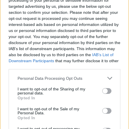
processing of your personal or sensitive information for
targeted advertising by us, please use the below opt-out
09.04.2020, 10:53
section to confirm your selection. Please note that after your
Ταραχή στις γυναικείες φυλακές της Θήβας από θάνατο
opt-out request is processed you may continue seeing
κρατουμένης
interest-based ads based on personal information utilized by
us or personal information disclosed to third parties prior to
Ο θάνατος της 42χρονης έχει ως αποτέλεσμα να
your opt-out. You may separately opt-out of the further
ξεσπάσει ένταση στις φυλακές - Oι κρατούμενες
disclosure of your personal information by third parties on the
έκαψαν στρώματα και διαμαρτυρήθηκαν
IAB’s list of downstream participants. This information may
also be disclosed by us to third parties on the
IAB’s List of
Downstream Participants
that may further disclose it to other
third parties.
Please note that this website/app uses one or more Google
Personal Data Processing Opt Outs
services and may gather and store information including but
not limited to your visit or usage behaviour. You may click to
I want to opt-out of the Sharing of my
personal data.
grant or deny consent to Google and its third-party tags to
Opted In
use your data for below specified purposes in below Google
consent section.
I want to opt-out of the Sale of my
Personal Data.
Opted In
I want to opt-out of processing my