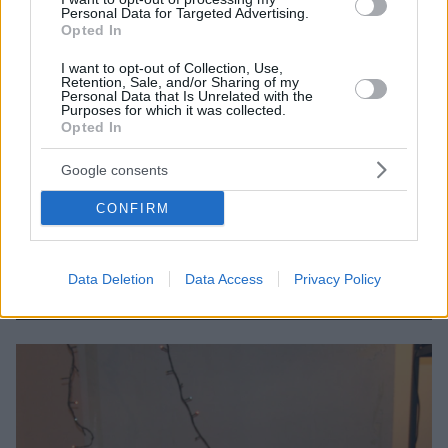
Personal Data for Targeted Advertising.
Opted In
I want to opt-out of Collection, Use,
Retention, Sale, and/or Sharing of my
Personal Data that Is Unrelated with the
Purposes for which it was collected.
Opted In
Google consents
12.04.2019, 18:19
CONFIRM
«Ξεblogάρισμα»: Πασχαλινό bazaar για τα παιδιά στις
Γυναικείες Φυλακές Ελαιώνα Θήβας
Το Σαββατοκύριακο 13-14 Απριλίου στον Πολυχώρο
Data Deletion
Data Access
Privacy Policy
Γη-Κ44, στο Γκάζι - Δείτε χρήσιμες πληροφορίες