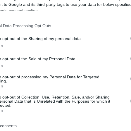
 Αθηνά Παλλάδα στην καρδιά
 to Google and its third-party tags to use your data for below specifi
 κοστούμι δια χειρός
ogle consent section.
γαμβρου εμφανίστηκε ο
l Data Processing Opt Outs
ς Αντετοκούνμπο στο GQ
o opt-out of the Sharing of my personal data.
υ NBA δεν ξεχνάει ποτέ την πατρίδα του και με κάθε
In
οβάλλει με περηφάνια την Ελλάδα
o opt-out of the Sale of my Personal Data.
In
νης Αντετοκούνμπο αναδείχθηκε
to opt-out of processing my Personal Data for Targeted
ing.
 της χρονιάς από το περιοδικό
In
o opt-out of Collection, Use, Retention, Sale, and/or Sharing
ersonal Data that Is Unrelated with the Purposes for which it
lected.
ό GQ επέλεξε τον Γιάννη Αντετοκούνμπο ως αθλητή
In
 για τα εντυπωσιακά κατορθώματά του με τους Μπακς
consents