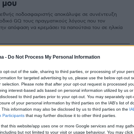
 μου
εθνής ποδοσφαιριστής αποκάλυψε σε συνέντευξη
ιοδικό GQ τους πραγματικούς λόγους που τον
ην απόφαση να κρεμάσει τα παπούτσια του σε ηλικία
ma -
Do Not Process My Personal Information
διόλα: «Όταν τελειώσει το
ιο με τη Σίτι θα κάνω ένα
to opt-out of the sale, sharing to third parties, or processing of your per
formation for targeted advertising by us, please use the below opt-out s
 διάλειμμα»
r selection. Please note that after your opt-out request is processed y
eing interest-based ads based on personal information utilized by us or
ς της Μάντσεστερ Σίτι σε συνέντευξη του σε
disclosed to third parties prior to your opt-out. You may separately opt-
ιοδικό μίλησε για την ανάγκη που νιώθει να κάνει μία
losure of your personal information by third parties on the IAB’s list of
α αφιερώσει χρόνο στον εαυτό του
. This information may also be disclosed by us to third parties on the
IA
Participants
that may further disclose it to other third parties.
 that this website/app uses one or more Google services and may gath
4
including but not limited to your visit or usage behaviour. You may click 