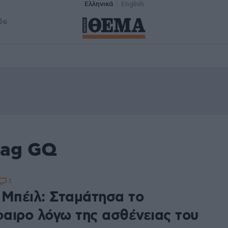
Ελληνικά
English
δα
tag GQ
1
 Μπέιλ: Σταμάτησα το
αιρο λόγω της ασθένειας του