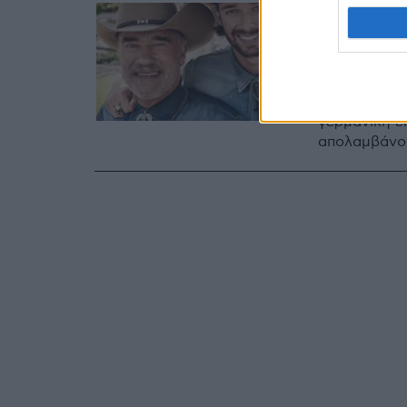
10.05.2019, 16:48
Σβαρτσ
εξώφυλ
Άρνολντ και
γερμανική έ
απολαμβάνο