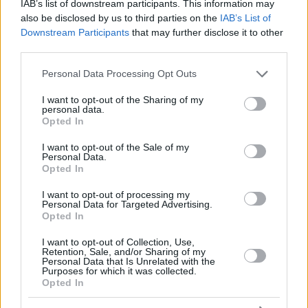
IAB’s list of downstream participants. This information may
also be disclosed by us to third parties on the
IAB’s List of
Downstream Participants
that may further disclose it to other
4
03.09.2024, 10:34
third parties.
Ο Γουίλιαν θα παίρνει σχεδόν μισό εκατομμύριο ευρώ
Please note that this website/app uses one or more Google
τον μήνα στον Ολυμπιακό, σύμφωνα με το Athletic
Personal Data Processing Opt Outs
services and may gather and store information including but
Πρόκειται για ένα συμβόλαιο που λογικά δεν έχει
not limited to your visit or usage behaviour. You may click to
I want to opt-out of the Sharing of my
personal data.
ξαναδοθεί στο ελληνικό ποδόσφαιρο
grant or deny consent to Google and its third-party tags to
Opted In
use your data for below specified purposes in below Google
consent section.
I want to opt-out of the Sale of my
Personal Data.
Opted In
I want to opt-out of processing my
Personal Data for Targeted Advertising.
Opted In
I want to opt-out of Collection, Use,
Retention, Sale, and/or Sharing of my
Personal Data that Is Unrelated with the
Purposes for which it was collected.
Opted In