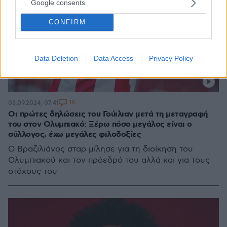
Google consents
CONFIRM
Data Deletion
Data Access
Privacy Policy
16
03.09.2024, 07:41
Οι πρώτες δηλώσεις του Γούιλιαν μετά τη μεταγραφή
του στον Ολυμπιακό: Ξέρω πόσο μεγάλος είναι ο
σύλλογος, έχω μεγάλες φιλοδοξίες
Ο Βραζιλιάνος σταρ μίλησε για τη διοίκηση του
Ολυμπιακού και τον πρόεδρό του αλλά και για τους
στόχους του