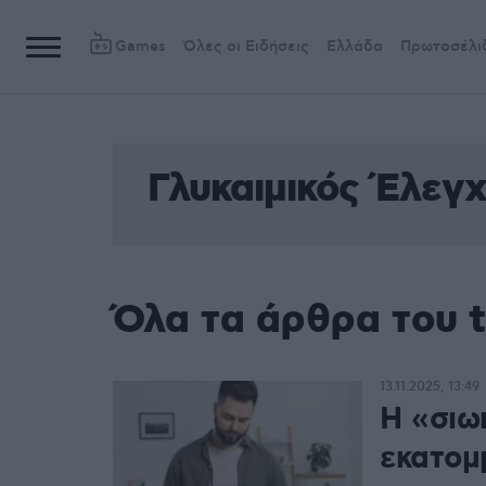
Games
Όλες οι Ειδήσεις
Ελλάδα
Πρωτοσέλι
Γλυκαιμικός Έλεγ
Όλα τα άρθρα του 
13.11.2025, 13:49
Η «σιω
εκατομ