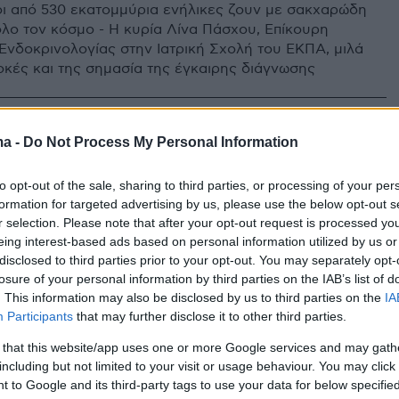
ι από 530 εκατομμύρια ενήλικες ζουν με σακχαρώδη
όλο τον κόσμο - Η κυρία Λίνα Πάσχου, Επίκουρη
Ενδοκρινολογίας στην Ιατρική Σχολή του ΕΚΠΑ, μιλά
λοκές και της σημασία της έγκαιρης διάγνωσης
1
ma -
Do Not Process My Personal Information
κό πόδι: Η κίνηση – κλειδί που
 τον κίνδυνο εμφάνισης έλκους
to opt-out of the sale, sharing to third parties, or processing of your per
formation for targeted advertising by us, please use the below opt-out s
 γλυκαιμικός έλεγχος των ασθενών με σακχαρώδη
r selection. Please note that after your opt-out request is processed y
ου 1 μειώνει τον κίνδυνο εμφάνισης διαβητικών ελκών
eing interest-based ads based on personal information utilized by us or
Τι αποκαλύπτει πρόσφατη μελέτη
disclosed to third parties prior to your opt-out. You may separately opt-
losure of your personal information by third parties on the IAB’s list of
. This information may also be disclosed by us to third parties on the
IA
3
Participants
that may further disclose it to other third parties.
α βάρους: Τα πασίγνωστα
 that this website/app uses one or more Google services and may gath
α που μας παχαίνουν ξανά και
including but not limited to your visit or usage behaviour. You may click 
 to Google and its third-party tags to use your data for below specifi