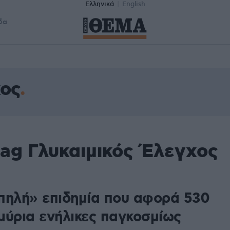
Ελληνικά
English
δα
χος
tag Γλυκαιμικός Έλεγχος
πηλή» επιδημία που αφορά 530
μύρια ενήλικες παγκοσμίως