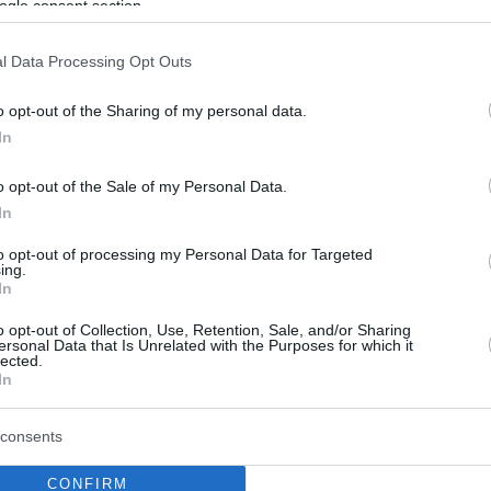
α
ogle consent section.
ος κίνδυνος μετά την απώλεια βάρους είναι ως
l Data Processing Opt Outs
επανάκτηση των χαμένων κιλών. Μια νέα έρευνα
 τα πασίγνωστα τρόφιμα που δυστυχώς μας φέρνουν
o opt-out of the Sharing of my personal data.
ο κοντά στην γρήγορη επαναπρόσληψη του βάρους
In
o opt-out of the Sale of my Personal Data.
ς ή ρύζι; Έρευνα αποκαλύπτει
In
τερο δείπνο για διαβητικούς και
to opt-out of processing my Personal Data for Targeted
ing.
σει
In
o opt-out of Collection, Use, Retention, Sale, and/or Sharing
 που θέλουν την πατάτα να μην αποτελεί
ersonal Data that Is Unrelated with the Purposes for which it
η διατροφική επιλογή για τους πάσχοντες από
lected.
In
ου 2 έρχονται να αποκρούσουν τα -προκαταρκτικά-
ς επιστημονικής μελέτης. Τελικά επιτρέπονται οι
 γεύμα των διαβητικών;
consents
CONFIRM