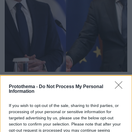
12.02.2023, 15:41
Αυξημένη προσέλευση σε σύγκριση με το 2018 -
Protothema -
Do Not Process My Personal
Χριστοδουλίδης και Μαυρογιάννης στη «μάχη» για την
Information
προεδρία της Κύπρου
Η ανακήρυξη του νέου Προέδρου θα γίνει απόψε το
If you wish to opt-out of the sale, sharing to third parties, or
βράδυ (12/2) στο στάδιο «Τάσσος Παπαδόπουλος», και
processing of your personal or sensitive information for
η τελετή παράδοσης παραλαβής θα γίνει την 1η
targeted advertising by us, please use the below opt-out
Μαρτίου - Η κόντρα ανάμεσα σε Καίτη Κληρίδη
section to confirm your selection. Please note that after your
opt-out request is processed you may continue seeing
και τον απερχόμενο πρόεδρο