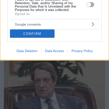
Retention, Sale, and/or Sharing of my
Personal Data that Is Unrelated with the
12.02.2023, 14:45
Purposes for which it was collected.
Opted In
Συνεχίζεται η κόντρα ανάμεσα σε Αναστασιάδη και
Κληρίδη - «Είναι μικρός ο τόπος μας, όλοι ξέρουμε»
Google consents
«Πόλεμος» ανακοινώσεων και δηλώσεων ανάμεσα
στην κόρη του Γλαύκου Κληρίδη και τον απερχόμενο
CONFIRM
πρόεδρο της Κύπρου
Data Deletion
Data Access
Privacy Policy