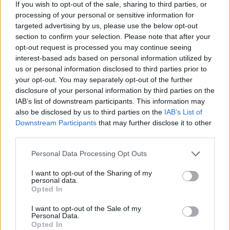
If you wish to opt-out of the sale, sharing to third parties, or
processing of your personal or sensitive information for
targeted advertising by us, please use the below opt-out
section to confirm your selection. Please note that after your
opt-out request is processed you may continue seeing
interest-based ads based on personal information utilized by
us or personal information disclosed to third parties prior to
your opt-out. You may separately opt-out of the further
disclosure of your personal information by third parties on the
IAB’s list of downstream participants. This information may
also be disclosed by us to third parties on the
IAB’s List of
Downstream Participants
that may further disclose it to other
third parties.
46
04.11.2022, 23:01
Ποινή αποκλεισμού δύο ετών από την ομοσπονδία
Please note that this website/app uses one or more Google
Personal Data Processing Opt Outs
Πάλης στον Πιλίδη
services and may gather and store information including but
not limited to your visit or usage behaviour. You may click to
I want to opt-out of the Sharing of my
Ο Γιώργος Πιλίδης και άλλοι τέσσερις παλαιστές
personal data.
grant or deny consent to Google and its third-party tags to
τιμωρήθηκαν για τα επεισόδια στις Σέρρες τον
Opted In
use your data for below specified purposes in below Google
περασμένο Μάιο
consent section.
I want to opt-out of the Sale of my
Personal Data.
Opted In