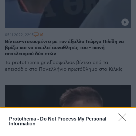
61
05.11.2022, 22:15
Βίντεο-ντοκουμέντο με τον έξαλλο Γιώργο Πιλίδη να
βρίζει και να απειλεί συναθλητές του - ποινή
αποκλεισμού δύο ετών
Το protothema.gr εξασφάλισε βίντεο από τα
επεισόδια στο Πανελλήνιο πρωτάθλημα στο Κιλκίς
Protothema -
Do Not Process My Personal
Information