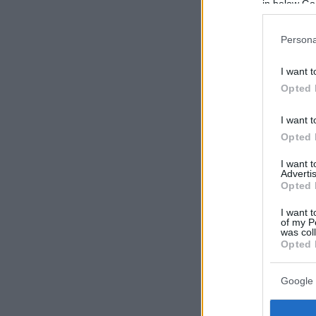
in below Go
Persona
I want t
Opted 
I want t
Opted 
I want 
Advertis
Opted 
I want t
of my P
was col
Opted 
Google 