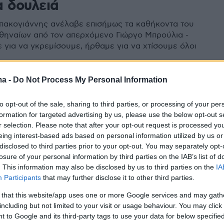
α δουλειά
ακογιάννης ανέλαβε επισήμως τα καθήκοντα του
ηναίων από τον απερχόμενο Γιώργο Μπρούλια -
 για να γκρεμίσουμε, ήρθαμε για να χτίσουμε όλοι
ma -
Do Not Process My Personal Information
13
9
γος Μπρούλιας νέος δήμαρχος
to opt-out of the sale, sharing to third parties, or processing of your per
formation for targeted advertising by us, please use the below opt-out s
ήνας
r selection. Please note that after your opt-out request is processed y
eing interest-based ads based on personal information utilized by us or
αντιδήμαρχος καθαριότητας διαδέχεται τον Γιώργο
disclosed to third parties prior to your opt-out. You may separately opt-
παραιτήθηκε λόγω του ότι είναι υποψήφιος
losure of your personal information by third parties on the IAB’s list of
ής - Ο Γιώργος Μπρούλιας συνέδεσε το όνομά του
. This information may also be disclosed by us to third parties on the
IA
ιρη εκκένωση των παιδικών κατασκηνώσεων το
Participants
that may further disclose it to other third parties.
ς 23ης Ιουλίου, στη φονική πυρκαγιά στο Μάτι,
τας εγκαίρως 600 παιδιά
 that this website/app uses one or more Google services and may gath
including but not limited to your visit or usage behaviour. You may click 
 to Google and its third-party tags to use your data for below specifi