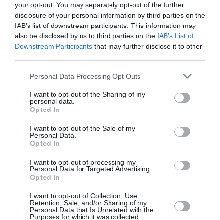
your opt-out. You may separately opt-out of the further
disclosure of your personal information by third parties on the
IAB’s list of downstream participants. This information may
also be disclosed by us to third parties on the
IAB’s List of
Downstream Participants
that may further disclose it to other
third parties.
Please note that this website/app uses one or more Google
Personal Data Processing Opt Outs
services and may gather and store information including but
not limited to your visit or usage behaviour. You may click to
I want to opt-out of the Sharing of my
personal data.
grant or deny consent to Google and its third-party tags to
Opted In
use your data for below specified purposes in below Google
consent section.
I want to opt-out of the Sale of my
Personal Data.
Opted In
I want to opt-out of processing my
Personal Data for Targeted Advertising.
Opted In
I want to opt-out of Collection, Use,
Retention, Sale, and/or Sharing of my
Personal Data that Is Unrelated with the
Purposes for which it was collected.