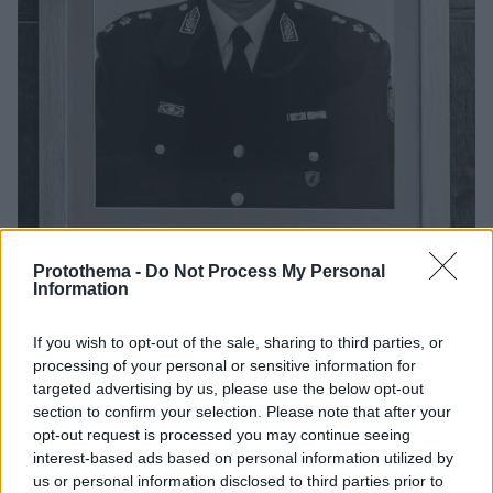
24.06.2026, 12:46
Protothema -
Do Not Process My Personal
16 χρόνια από τον θάνατο του Γιώργου Βασιλάκη από
Information
βόμβα στο υπ. Προστασίας του Πολίτη, «η απουσία του
δεν έπαψε ποτέ να βαραίνει την ψυχή μου» λέει ο
If you wish to opt-out of the sale, sharing to third parties, or
Χρυσοχοΐδης
processing of your personal or sensitive information for
«Δεν ήταν μόνο ένας άξιος αξιωματικός, ήταν ένας
targeted advertising by us, please use the below opt-out
στενός συνεργάτης με τον οποίο μοιραστήκαμε
section to confirm your selection. Please note that after your
opt-out request is processed you may continue seeing
δύσκολες στιγμές και την κοινή πεποίθηση ότι η
interest-based ads based on personal information utilized by
ασφάλεια και η δημοκρατία απαιτούν καθημερινή
us or personal information disclosed to third parties prior to
προσφορά και προσωπική ευθύνη»