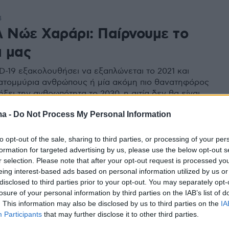
4
λ Νώε Χαράρι: Παίρνουμε το
 μας
D-19 εξακολουθήσει να εξαπλώνεται το 2021 και
ατομμύρια ανθρώπους ή μία ακόμη πιο θανατηφόρος
ξει την ανθρωπότητα το 2030, η αιτία δεν θα είναι
γκτη φυσική καταστροφή, ούτε μια τιμωρία που θα την
ma -
Do Not Process My Personal Information
ι ο Θεός. Θα είναι η αποτυχία των ανθρώπων. Και
α των πολιτικών»
to opt-out of the sale, sharing to third parties, or processing of your per
3
5
formation for targeted advertising by us, please use the below opt-out s
ηλινός φιλόσοφος Χαράρι
r selection. Please note that after your opt-out request is processed y
eing interest-based ads based on personal information utilized by us or
 αν ο κορωνοϊός θα αλλάξει τη
disclosed to third parties prior to your opt-out. You may separately opt-
losure of your personal information by third parties on the IAB’s list of
μας απέναντι στον θάνατο
. This information may also be disclosed by us to third parties on the
IA
Participants
that may further disclose it to other third parties.
Ισραηλινός ιστορικός επισημαίνει πως η ουσιαστική