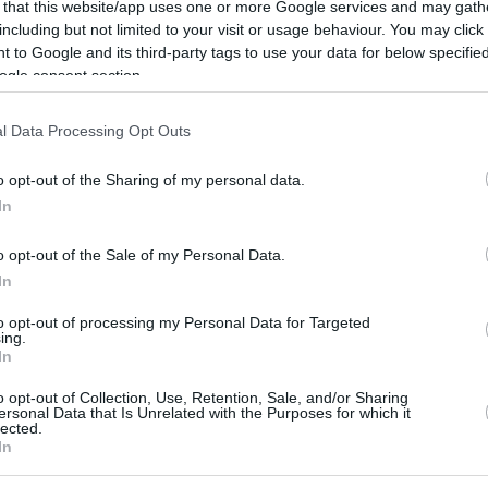
 την πανδημία θα είναι η ενίσχυση των συστημάτων
 that this website/app uses one or more Google services and may gath
ς περίθαλψης
including but not limited to your visit or usage behaviour. You may click 
 to Google and its third-party tags to use your data for below specifi
ogle consent section.
70
0
 Νόα Χαράρι: Ποιος είναι ο
l Data Processing Opt Outs
τής που αποθέωσε την Ελλάδα
o opt-out of the Sharing of my personal data.
μάχη ενάντια στον κορωνοϊό
In
όα Χαράρι αποτελεί έναν από τους σημαντικότερους
o opt-out of the Sale of my Personal Data.
ναγνωρισμένους στοχαστές στον κόσμο - Στα κείμενά
In
 την ιστορία και το δοκίμιο - Γιατί είπε ότι «θα
 Ελλάδα για παγκόσμιο ηγέτη»
to opt-out of processing my Personal Data for Targeted
ing.
In
186
o opt-out of Collection, Use, Retention, Sale, and/or Sharing
άλεγα την Ελλάδα για
ersonal Data that Is Unrelated with the Purposes for which it
lected.
In
μιο ηγέτη» λέει ο κορυφαίος