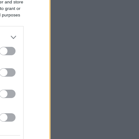
er and store
to grant or
ed purposes