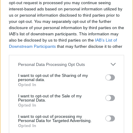
opt-out request is processed you may continue seeing
interest-based ads based on personal information utilized by
us or personal information disclosed to third parties prior to
your opt-out. You may separately opt-out of the further
disclosure of your personal information by third parties on the
IAB’s list of downstream participants. This information may
also be disclosed by us to third parties on the
IAB’s List of
Downstream Participants
that may further disclose it to other
third parties.
Please note that this website/app uses one or more Google
Personal Data Processing Opt Outs
services and may gather and store information including but
not limited to your visit or usage behaviour. You may click to
I want to opt-out of the Sharing of my
10.08.2021, 18:12
personal data.
grant or deny consent to Google and its third-party tags to
Οι «Γιατροί του Κόσμου» στέκονται δίπλα στους
Opted In
use your data for below specified purposes in below Google
πυρόπληκτους
consent section.
I want to opt-out of the Sale of my
Παρέχουν ιατρική και ψυχολογική υποστήριξη στους
Personal Data.
Opted In
πληγέντες
I want to opt-out of processing my
Personal Data for Targeted Advertising.
Opted In