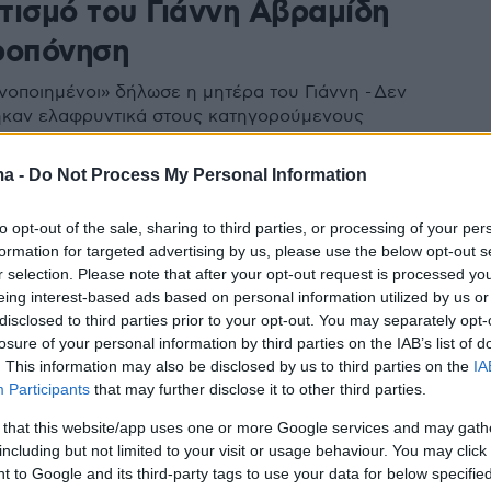
τισμό του Γιάννη Αβραμίδη
ροπόνηση
ανοποιημένοι» δήλωσε η μητέρα του Γιάννη - Δεν
ηκαν ελαφρυντικά στους κατηγορούμενους
ma -
Do Not Process My Personal Information
1
φυπουργό Αθλητισμού Λευτέρη
to opt-out of the sale, sharing to third parties, or processing of your per
κη ο Γιάννης Αβραμιδης - Είχε
formation for targeted advertising by us, please use the below opt-out s
r selection. Please note that after your opt-out request is processed y
ι στο κεφάλι κατά τη διάρκεια
eing interest-based ads based on personal information utilized by us or
disclosed to third parties prior to your opt-out. You may separately opt-
ησης
losure of your personal information by third parties on the IAB’s list of
. This information may also be disclosed by us to third parties on the
IA
7 ετών ενώ έκανε προπόνηση στο ΔΑΚ Βέροιας «Δ.
Participants
that may further disclose it to other third parties.
εσε και κατά την πτώση του χτύπησε με το κεφάλι σε
τήριξης της βάσης του πήχη - Ο ίδιος και οι γονείς
 that this website/app uses one or more Google services and may gath
να ευχαριστήσουν τον υφυπουργό για την πολύτιμη
including but not limited to your visit or usage behaviour. You may click 
έτσι ώστε να μεταβεί σε ειδικό κέντρο
 to Google and its third-party tags to use your data for below specifi