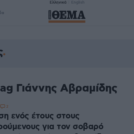
Ελληνικά
English
δα
ς
tag Γιάννης Αβραμίδης
2
6
ση ενός έτους στους
ρούμενους για τον σοβαρό