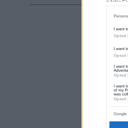
in below Go
αποκατάστα
Persona
I want t
Opted 
I want t
Opted 
I want 
Advertis
Opted 
I want t
of my P
was col
Opted 
Google 