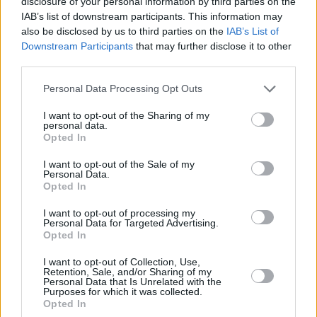
disclosure of your personal information by third parties on the
IAB’s list of downstream participants. This information may
also be disclosed by us to third parties on the
IAB’s List of
Downstream Participants
that may further disclose it to other
third parties.
Please note that this website/app uses one or more Google
Personal Data Processing Opt Outs
services and may gather and store information including but
not limited to your visit or usage behaviour. You may click to
I want to opt-out of the Sharing of my
personal data.
grant or deny consent to Google and its third-party tags to
Opted In
use your data for below specified purposes in below Google
consent section.
I want to opt-out of the Sale of my
Personal Data.
Opted In
I want to opt-out of processing my
Personal Data for Targeted Advertising.
Opted In
I want to opt-out of Collection, Use,
Retention, Sale, and/or Sharing of my
Personal Data that Is Unrelated with the
Purposes for which it was collected.
27
14.11.2019, 19:07
Opted In
Μητέρα 9χρονου στις Σέρρες: Εγώ γλίτωσα το παιδί