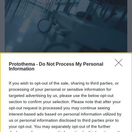
Protothema -
Do Not Process My Personal
Information
09.07.2026, 18:25
«Δεν μπορούμε να τον βρούμε!»: Πώς αποκαλύφθηκε το
If you wish to opt-out of the sale, sharing to third parties, or
λάθος με τις σορούς στο νοσοκομείο Σερρών
processing of your personal or sensitive information for
Η πλευρά του νεκρού από την Ξάνθη, σε επικοινωνία
targeted advertising by us, please use the below opt-out
που είχε μαζί τους το νοσοκομείο, επέμεναν πως
section to confirm your selection. Please note that after your
αναγνώρισαν τον άνθρωπό τους - Το νοσοκομείο
opt-out request is processed you may continue seeing
ξεκίνησε ΕΔΕ
interest-based ads based on personal information utilized by
us or personal information disclosed to third parties prior to
your opt-out. You may separately opt-out of the further