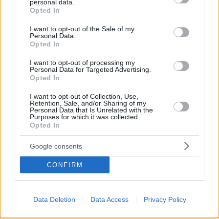
personal data.
Το ΓΕΜΗ μπαίνει στο κυβερνητικό νέφος και η
grant or deny consent to Google and its third-party tags to
Opted In
εφορία θα μπορεί να βλέπει την πραγματική εικόνα
use your data for below specified purposes in below Google
των επιχειρήσεων
consent section.
I want to opt-out of the Sale of my
Personal Data.
Opted In
I want to opt-out of processing my
Personal Data for Targeted Advertising.
Opted In
I want to opt-out of Collection, Use,
Retention, Sale, and/or Sharing of my
Personal Data that Is Unrelated with the
Purposes for which it was collected.
Opted In
Google consents
CONFIRM
Data Deletion
Data Access
Privacy Policy