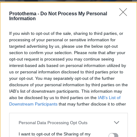
Protothema -
Do Not Process My Personal
Information
If you wish to opt-out of the sale, sharing to third parties, or
processing of your personal or sensitive information for
targeted advertising by us, please use the below opt-out
section to confirm your selection. Please note that after your
opt-out request is processed you may continue seeing
interest-based ads based on personal information utilized by
us or personal information disclosed to third parties prior to
your opt-out. You may separately opt-out of the further
disclosure of your personal information by third parties on the
IAB’s list of downstream participants. This information may
also be disclosed by us to third parties on the
IAB’s List of
Downstream Participants
that may further disclose it to other
third parties.
04.05.2022, 07:14
Please note that this website/app uses one or more Google
Personal Data Processing Opt Outs
G-Cloud: Αυτόματοι έλεγχοι και διασταυρώσεις με την
services and may gather and store information including but
διασύνδεση Γενικού Εμπορικού Μητρώου – Εφορίας
not limited to your visit or usage behaviour. You may click to
I want to opt-out of the Sharing of my