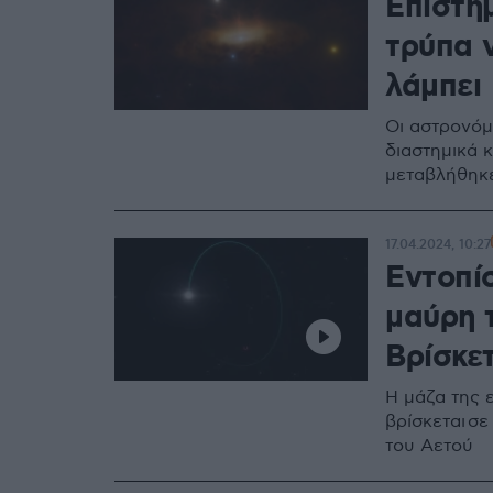
Eπιστήμ
τρύπα 
λάμπει
Οι αστρονόμ
διαστημικά 
μεταβλήθηκε
17.04.2024, 10:27
Εντοπί
μαύρη 
Βρίσκε
Η μάζα της 
βρίσκεται σ
του Αετού