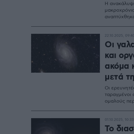
Η ανακάλυψη
μακροχρόνιο
αναπτύχθηκα
22.10.2025, 09:4
Οι γαλα
και οργ
ακόμα κ
μετά τ
Oι ερευνητές
ταραγμένοι 
ομαλούς περ
01.10.2025, 10:33
Το διασ