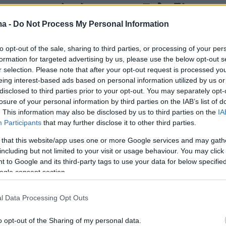
σε αστρικό κύμα στον Γαλαξία
ma -
Do Not Process My Personal Information
είνεται σε τεράστιο μέρος του γαλαξιακού δίσκου
ς αστέρια σε απόσταση τουλάχιστον 30 έως 65
to opt-out of the sale, sharing to third parties, or processing of your per
ών φωτός από το κέντρο του Γαλαξία
formation for targeted advertising by us, please use the below opt-out s
r selection. Please note that after your opt-out request is processed y
eing interest-based ads based on personal information utilized by us or
2
9
disclosed to third parties prior to your opt-out. You may separately opt-
ύφθηκε γιγάντιος πλανήτης που
losure of your personal information by third parties on the IAB’s list of
ρέφεται γύρω από ένα
. This information may also be disclosed by us to third parties on the
IA
Participants
that may further disclose it to other third parties.
κοπικό άστρο - Οι αστροφυσικοί
 that this website/app uses one or more Google services and may gath
θούν να εξηγήσουν πώς
including but not limited to your visit or usage behaviour. You may click 
 to Google and its third-party tags to use your data for below specifi
ίστηκε
ogle consent section.
είναι το μικρότερο αστέρι που γνωρίζουν οι
l Data Processing Opt Outs
 το οποίο έχει έναν τέτοιο κολοσσό σε τροχιά γύρω
o opt-out of the Sharing of my personal data.