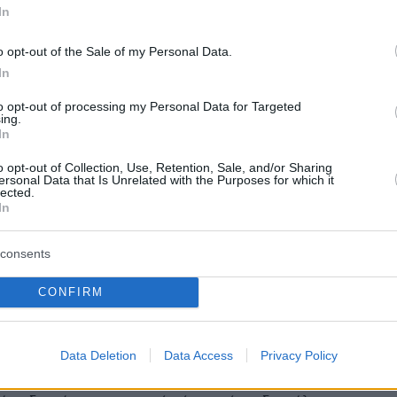
In
5
4
ίας μας μπορεί να γλιτώσει τη
o opt-out of the Sale of my Personal Data.
In
υση με την Ανδρομέδα,
to opt-out of processing my Personal Data for Targeted
α με νέα έρευνα
ing.
In
δα αστροφυσικών που συμμετείχαν σε έρευνα εκτιμά
o opt-out of Collection, Use, Retention, Sale, and/or Sharing
ότητα μιας σύγκρουσης των δύο Γαλαξιών ανέρχεται
ersonal Data that Is Unrelated with the Purposes for which it
 50% μέσα στα επόμενα 10 δισεκατομμύρια χρόνια
lected.
In
3
consents
στηκε σπάνιο φαινόμενο στο
CONFIRM
μα: Ο δακτύλιος Αϊνστάιν που
ώνει με φως έναν γαλαξία κοντά
Data Deletion
Data Access
Privacy Policy