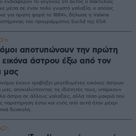
 ενδιαφέρον το γεγονός ότι αυτός ο δακτύλιος
ε μέσα σε έναν πολύ γνωστό γαλαξία, ο οποίος
ε για πρώτη φορά το 1884», δήλωσε η Valeria
επιστήμονας του προγράμματος Euclid της ESA
15
όμοι αποτυπώνουν την πρώτη
ή εικόνα άστρου έξω από τον
α μας
ονόμοι έχουν τραβήξει μεγεθυμένες εικόνες άστρων
 μας, αποκαλύπτοντας τις ιδιότητές τους, υπάρχουν
λα άστρα σε άλλους γαλαξίες, αλλά τόσο μακριά που
ς παρατήρηση έστω και ενός από αυτά ήταν μέχρι
τικά δύσκολη
1
6