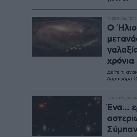
13.03.2026, 10:12
Ο Ήλιο
μετανά
γαλαξί
χρόνια
Δείτε τι αν
δορυφόρο Ga
12.11.2025, 10:04
Ένα...
αστερι
Σύμπα