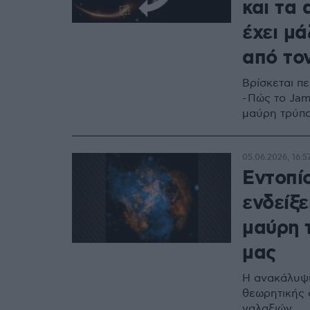
και τα 
έχει μά
από το
Βρίσκεται π
- Πώς το Ja
μαύρη τρύπ
05.06.2026, 16:5
Εντοπί
ενδείξε
μαύρη 
μας
Η ανακάλυψη
θεωρητικής 
γαλαξιών