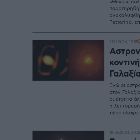
«Θεωρώ πολύ
παρατηρήθηκ
ανακαλύφθηκ
Pettorino, 
21.11.2024, 15:55
Αστρον
κοντιν
Γαλαξί
Ενώ οι αστρ
στον Γαλαξία
αμέτρητα άλ
η λεπτομερή
τώρα εξαιρε
18.06.2024, 20:3