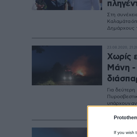
πληγέν
Στη συνέχει
Καλαμάτα όπ
Δημάρχους 
23.08.2020, 21:2
Χωρίς 
Μάνη -
διάσπαρ
Για δεύτερη
Πυροσβεστικ
υπάρχουν αν
περιοχή
Protothe
23.08.2020, 08:1
If you wish 