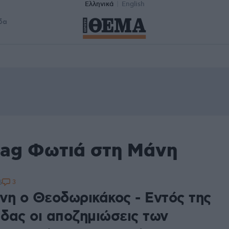
Ελληνικά
English
δα
tag Φωτιά στη Μάνη
3
5
νη ο Θεοδωρικάκος - Εντός της
δας οι αποζημιώσεις των