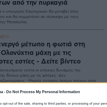
των από την πυρκαγιά
α ο υπουργός Εσωτερικών θα μεταβεί στην
ου και θα συμμετέχει σε σύσκεψη με τους
της Μεσσηνίας
15
8
ενεργό μέτωπο η φωτιά στη
 Ολονύχτια μάχη με τις
τες εστίες - Δείτε βίντεο
 συνεχόμενη νύχτα οι επίγειες δυνάμεις της
ής δίνουν μάχη με τις φλόγες - Δεν
αζωπυρώσεις - Μικρής έντασης άνεμοι πνέουν στην
ma -
Do Not Process My Personal Information
6
7
to opt-out of the sale, sharing to third parties, or processing of your per