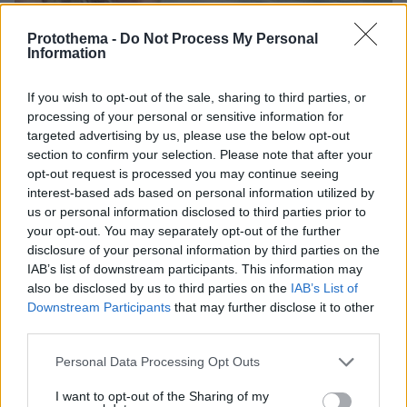
Protothema -
Do Not Process My Personal
Information
If you wish to opt-out of the sale, sharing to third parties, or
processing of your personal or sensitive information for
targeted advertising by us, please use the below opt-out
section to confirm your selection. Please note that after your
opt-out request is processed you may continue seeing
interest-based ads based on personal information utilized by
us or personal information disclosed to third parties prior to
3
09.03.2023, 10:12
your opt-out. You may separately opt-out of the further
Corriere della Sera: Τούρκος δικηγόρος «κοντά» στον
disclosure of your personal information by third parties on the
Ερντογάν έδωσε €75.000 στον σύντροφο της Καϊλή
IAB’s list of downstream participants. This information may
Ο ρόλος της εταιρείας Equality consultancy και η
also be disclosed by us to third parties on the
IAB’s List of
κατάθεση του Τζόρτζι για τον «Παλαιστίνιο»
Downstream Participants
that may further disclose it to other
third parties.
Please note that this website/app uses one or more Google
Personal Data Processing Opt Outs
services and may gather and store information including but
not limited to your visit or usage behaviour. You may click to
I want to opt-out of the Sharing of my