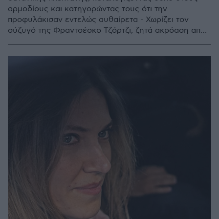
αρμοδίους και κατηγορώντας τους ότι την
προφυλάκισαν εντελώς αυθαίρετα - Χωρίζει τον
σύζυγό της Φραντσέσκο Τζόρτζι, ζητά ακρόαση από
το Ευρωκοινοβούλιο, ενώ η δίκη αργεί πολύ ακόμα