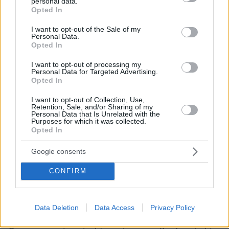
personal data.
grant or deny consent to Google and its third-party tags to
Opted In
use your data for below specified purposes in below Google
consent section.
I want to opt-out of the Sale of my
Personal Data.
Opted In
I want to opt-out of processing my
Personal Data for Targeted Advertising.
Opted In
I want to opt-out of Collection, Use,
Retention, Sale, and/or Sharing of my
Personal Data that Is Unrelated with the
Purposes for which it was collected.
Opted In
Google consents
CONFIRM
50
25.02.2023, 12:51
Le Soir: Ο Παντσέρι «ομολογεί» - Με τον Τζόρτζι
Data Deletion
Data Access
Privacy Policy
πήραμε 2,6 εκατ. ευρώ - Η Καϊλή πήρε 250.000