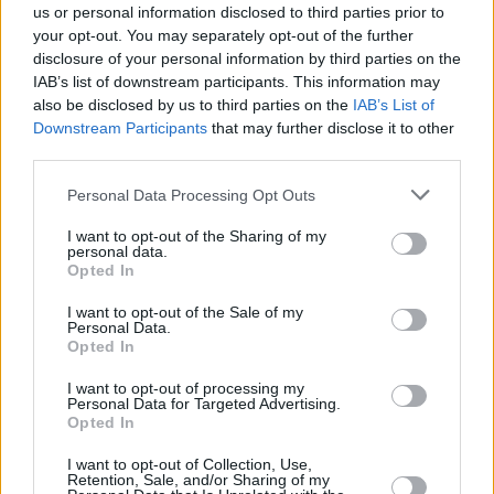
us or personal information disclosed to third parties prior to
your opt-out. You may separately opt-out of the further
disclosure of your personal information by third parties on the
IAB’s list of downstream participants. This information may
also be disclosed by us to third parties on the
IAB’s List of
Downstream Participants
that may further disclose it to other
third parties.
19.06.2022, 14:23
Φίμωση – Kλειστή ακροποσθία: 3 κλινικές μορφές – Η
Please note that this website/app uses one or more Google
Personal Data Processing Opt Outs
κατάλληλη αντιμετώπιση
services and may gather and store information including but
Για τα είδη της φίμωσης, την ηλικία που εμφανίζονται
not limited to your visit or usage behaviour. You may click to
I want to opt-out of the Sharing of my
personal data.
και τις μεθόδους αντιμετώπισης μιλάει στο ygeiamou
grant or deny consent to Google and its third-party tags to
Opted In
use your data for below specified purposes in below Google
η κ. Αλεξάνδρα Χρ. Οικονομοπούλου Χειρουργός
consent section.
Παίδων και Επιμελήτρια Γ’ Χειρουργικής Κλινικής
I want to opt-out of the Sale of my
Personal Data.
Παίδων ΜΗΤΕΡΑ
Opted In
I want to opt-out of processing my
Personal Data for Targeted Advertising.
Opted In
I want to opt-out of Collection, Use,
Retention, Sale, and/or Sharing of my