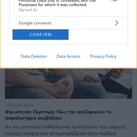
Personal Data that Is Unrelated with the
Purposes for which it was collected.
Opted In
Google consents
CONFIRM
Data Deletion
Data Access
Privacy Policy
23.11.2021, 22:23
Φίμωση και Περιτομή: Πώς την αποζημιώνει το
ασφαλιστήριο συμβόλαιο
Αν και αποτελεί παθολογική κατάσταση που αφορά
κυρίως αγόρια και αντιμετωπίζεται στην παιδική