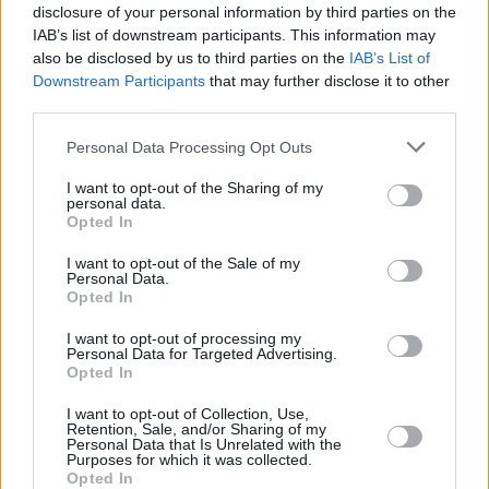
disclosure of your personal information by third parties on the
IAB’s list of downstream participants. This information may
also be disclosed by us to third parties on the
IAB’s List of
Downstream Participants
that may further disclose it to other
2
23.10.2018, 19:33
third parties.
Η «φοιτητική ομάδα Ρουβίκωνα» έτοιμη για το
ραντεβού της Τετάρτης στη Φιλοσοφική
Please note that this website/app uses one or more Google
Personal Data Processing Opt Outs
Η αναρχική ομάδα περιμένει στις 10 το πρωί της
services and may gather and store information including but
not limited to your visit or usage behaviour. You may click to
I want to opt-out of the Sharing of my
Τετάρτης, στην αίθουσα 516 τους φοιτητές και
personal data.
grant or deny consent to Google and its third-party tags to
καταφέρεται εναντίον της κοσμητείας και των
Opted In
use your data for below specified purposes in below Google
καθηγητών που θα θελήσουν να διακόψουν τη
consent section.
δραστηριότητά τους στη Φιλοσοφική
I want to opt-out of the Sale of my
Personal Data.
Opted In
I want to opt-out of processing my
Personal Data for Targeted Advertising.
Opted In
I want to opt-out of Collection, Use,
Retention, Sale, and/or Sharing of my
Personal Data that Is Unrelated with the
Purposes for which it was collected.
Opted In