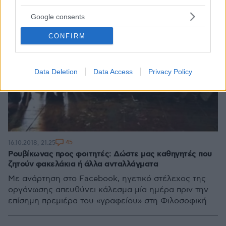
Google consents
CONFIRM
Data Deletion
Data Access
Privacy Policy
45
16.10.2018, 21:25
Ρουβίκωνας προς φοιτητές: Δώστε μας καθηγητές που
ζητούν φακελάκια ή άλλα ανταλλάγματα
Με ανάρτηση στο Facebook, ηγετικό στέλεχος της
οργάνωσης απευθύνει κάλεσμα μία ημέρα πριν την
επίσημη πρεμιέρα του «γραφείου» στη Φιλοσοφική