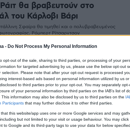
 Ράιτ θα βραβευτούν στο
άλ του Κάρλοβι Βάρι
τάλλινη Σφαίρα θα τιμηθεί και ο πολυβραβευμένος
φωτογραφίας, Ρόμπερτ Ρίτσαρντσον
ma -
Do Not Process My Personal Information
5
 Τζίλενχαλ και ο Τζέσι
to opt-out of the sale, sharing to third parties, or processing of your per
formation for targeted advertising by us, please use the below opt-out s
περγκ θα τιμηθούν στο
r selection. Please note that after your opt-out request is processed y
άλ του Κάρλοβι Βάρι
eing interest-based ads based on personal information utilized by us or
disclosed to third parties prior to your opt-out. You may separately opt-
losure of your personal information by third parties on the IAB’s list of
ς έχει την ικανότητα να συνδέει τον Νέο Κόσμο με
. This information may also be disclosed by us to third parties on the
IA
 είπε για τους ηθοποιούς και σκηνοθέτες ο
Participants
that may further disclose it to other third parties.
ός διευθυντής του φεστιβάλ
 that this website/app uses one or more Google services and may gath
including but not limited to your visit or usage behaviour. You may click 
 to Google and its third-party tags to use your data for below specifi