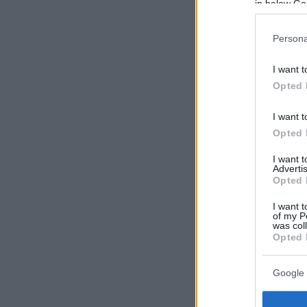
in below Go
Persona
I want t
Opted 
I want t
Opted 
I want 
Advertis
Opted 
I want t
of my P
was col
Opted 
Google 