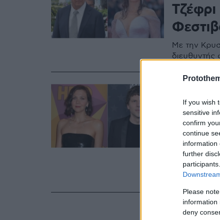
Τζέφρι
Φεστιβ
Με την Κρυσ
διευθυντής 
Protothe
08.06.2026, 23:4
Η Μάγκι
If you wish 
sensitive in
Άιζενμ
confirm you
Φεστιβ
continue se
information 
further disc
Το έργο του
participants
την Ευρώπη,
Downstream 
καλλιτεχνικ
Please note
information 
deny consent