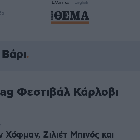
Ελληνικά
English
δα
 Βάρι
tag Φεστιβάλ Κάρλοβι
9
ν Χόφμαν, Ζιλιέτ Μπινός και