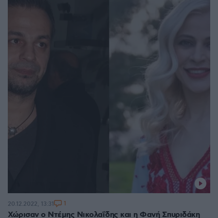
1
20.12.2022, 13:31
Χώρισαν ο Ντέμης Νικολαΐδης και η Φανή Σπυριδάκη