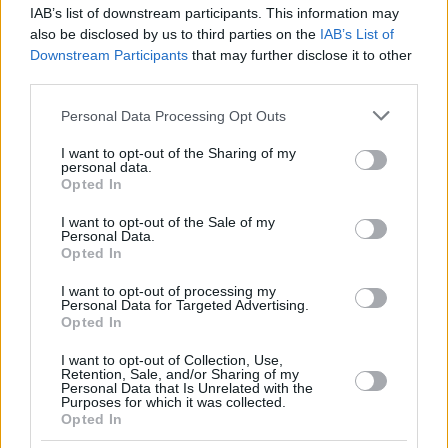
IAB’s list of downstream participants. This information may
also be disclosed by us to third parties on the
IAB’s List of
Downstream Participants
that may further disclose it to other
third parties.
8
17.09.2022, 16:15
Please note that this website/app uses one or more Google
Personal Data Processing Opt Outs
Ο Ντέμης Νικολαΐδης γιορτάζει τα γενέθλιά του - Η
services and may gather and store information including but
έκπληξη που του έκανε η σύντροφός του
not limited to your visit or usage behaviour. You may click to
I want to opt-out of the Sharing of my
personal data.
grant or deny consent to Google and its third-party tags to
Ο παλαίμαχος ποδοσφαιριστής έκλεισε τα 49 και η
Opted In
use your data for below specified purposes in below Google
αγαπημένη του, Φανή Σπυριδάκη φρόντισε να του
consent section.
I want to opt-out of the Sale of my
κάνει μια έκπληξη
Personal Data.
Opted In
I want to opt-out of processing my
Personal Data for Targeted Advertising.
Opted In
I want to opt-out of Collection, Use,
Retention, Sale, and/or Sharing of my
Personal Data that Is Unrelated with the
Purposes for which it was collected.
Opted In