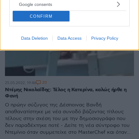
Google consents
CONFIRM
Data Deletion
Data Access
Privacy Policy
20
25.05.2022, 19:46
Ντέμης Νικολαΐδης: Τέλος η Κατερίνα, καλώς ήρθε η
Φανή
Ο πρώην σύζυγος της Δέσποινας Βανδή
απαθανατίστηκε με νέα συνοδό βάζοντας τίτλους
τέλους στην σχέση του με την δημοσιογράφο που
δεν παραδέχτηκε ποτέ - Δείτε τη νέα σύντροφο του
Ντεμίνιο όταν συμμετείχε στο MasterChef και όταν