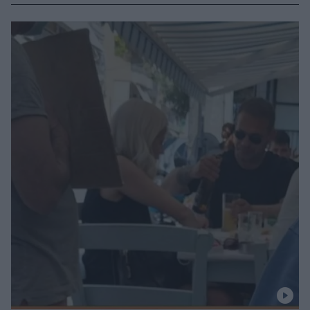
έδινε συνέντευξη στο παλαιό Mega ως υποψήφια
ευρωβουλευτής με «το Ποτάμι»