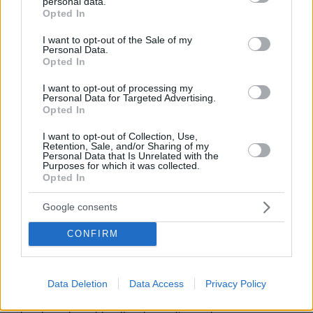
personal data.
grant or deny consent to Google and its third-party tags to
Opted In
use your data for below specified purposes in below Google
consent section.
I want to opt-out of the Sale of my
Personal Data.
Opted In
I want to opt-out of processing my
Personal Data for Targeted Advertising.
Opted In
I want to opt-out of Collection, Use,
Retention, Sale, and/or Sharing of my
Personal Data that Is Unrelated with the
Purposes for which it was collected.
Opted In
Google consents
22.03.2023, 16:24
CONFIRM
Εύζωνες της Προεδρικής Φρουράς στην παρέλαση στη
Νέα Υόρκη
Ο Αρχιεπίσκοπος Αμερικής Ελπιδοφόρος είχε
Data Deletion
Data Access
Privacy Policy
ζητήσει την παρουσία της Προεδρικής Φρουράς από
την Πρόεδρο της Δημοκρατίας, Κατερίνα