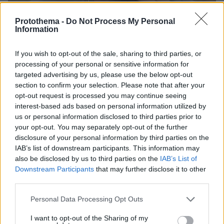
Protothema -
Do Not Process My Personal
Information
If you wish to opt-out of the sale, sharing to third parties, or
processing of your personal or sensitive information for
targeted advertising by us, please use the below opt-out
10
25.03.2023, 13:34
section to confirm your selection. Please note that after your
Συγκινήθηκε on air ο Δημήτρης Αλεξάνδρου - «Εύχομαι
opt-out request is processed you may continue seeing
ο Θεός να με αξιώσει να δω τον γιο μου εύζωνα»
interest-based ads based on personal information utilized by
us or personal information disclosed to third parties prior to
Το μοντέλο θυμήθηκε την περίοδο που ήταν ο ίδιος
your opt-out. You may separately opt-out of the further
εύζωνας, με αφορμή ένα ρεπορτάζ για την 25η
disclosure of your personal information by third parties on the
Μαρτίου - Δείτε το βίντεο
IAB’s list of downstream participants. This information may
also be disclosed by us to third parties on the
IAB’s List of
Downstream Participants
that may further disclose it to other
third parties.
Please note that this website/app uses one or more Google
Personal Data Processing Opt Outs
services and may gather and store information including but
not limited to your visit or usage behaviour. You may click to
I want to opt-out of the Sharing of my