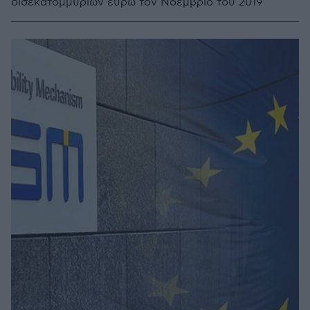
δισεκατομμυρίων ευρώ τον Νοέμβριο του 2019