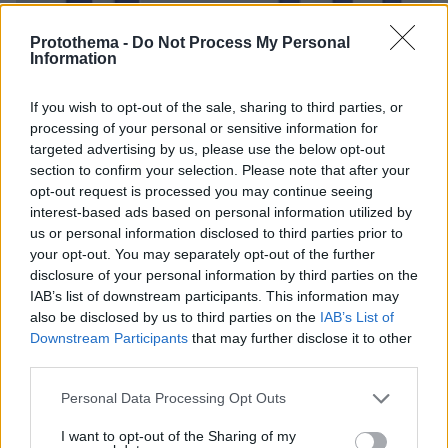
Protothema -
Do Not Process My Personal
Information
If you wish to opt-out of the sale, sharing to third parties, or
processing of your personal or sensitive information for
targeted advertising by us, please use the below opt-out
section to confirm your selection. Please note that after your
opt-out request is processed you may continue seeing
22.12.2020, 15:01
interest-based ads based on personal information utilized by
ESM: Εκταμιεύτηκε η δόση των 644 εκατ. ευρώ στην
us or personal information disclosed to third parties prior to
Ελλάδα
your opt-out. You may separately opt-out of the further
Πρόκειται για την τέταρτη μεταφορά πόρων στην
disclosure of your personal information by third parties on the
Ελλάδα στο πλαίσιο των μέτρων για την ελάφρυνση
IAB’s list of downstream participants. This information may
του ελληνικού χρέους
also be disclosed by us to third parties on the
IAB’s List of
Downstream Participants
that may further disclose it to other
third parties.
Please note that this website/app uses one or more Google
Personal Data Processing Opt Outs
services and may gather and store information including but
not limited to your visit or usage behaviour. You may click to
I want to opt-out of the Sharing of my