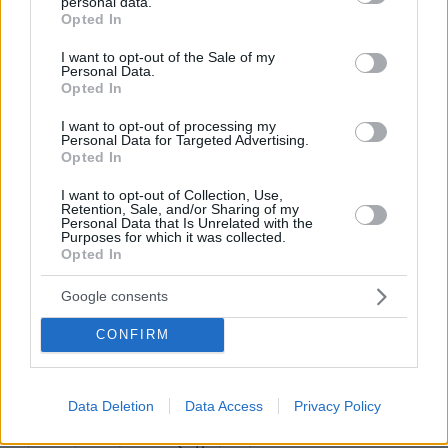
personal data.
grant or deny consent to Google and its third-party tags to
Opted In
use your data for below specified purposes in below Google
consent section.
I want to opt-out of the Sale of my
Personal Data.
Opted In
I want to opt-out of processing my
Personal Data for Targeted Advertising.
Opted In
I want to opt-out of Collection, Use,
Retention, Sale, and/or Sharing of my
Personal Data that Is Unrelated with the
Purposes for which it was collected.
Opted In
Google consents
CONFIRM
3
15.09.2020, 12:05
Καμπανάκι Ρέγκλινγκ για τις επενδύσεις στην Ελλάδα:
«Είστε πολύ κάτω από το μέσο όρο της Ευρώπης»
Data Deletion
Data Access
Privacy Policy
Ο επικεφαλής του Ευρωπαϊκού Μηχανισμού Στήριξης