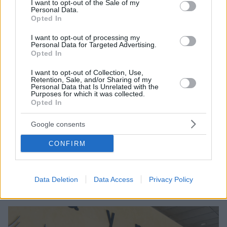
I want to opt-out of the Sale of my
Personal Data.
Opted In
I want to opt-out of processing my
Personal Data for Targeted Advertising.
Opted In
I want to opt-out of Collection, Use,
Retention, Sale, and/or Sharing of my
Personal Data that Is Unrelated with the
6
08.10.2024, 09:21
Purposes for which it was collected.
Με μαθηματικό τύπο η αυτόματη αναπροσαρμογή του
Opted In
κατώτατου μισθού από το 2027 - Το πόρισμα της
επιστημονικής επιτροπής
Google consents
«Η ενσωμάτωση της οδηγίας για επαρκείς
CONFIRM
κατώτατους μισθούς αποτελεί ένα πρόσθετο
σημαντικό βήμα προς την κατεύθυνση της περαιτέρω
διασφάλισης αξιοπρεπών συνθηκών εργασίας για
όλους τους πολίτες» δήλωσε η υπουργός Εργασίας
Data Deletion
Data Access
Privacy Policy
Νίκη Κεραμέως