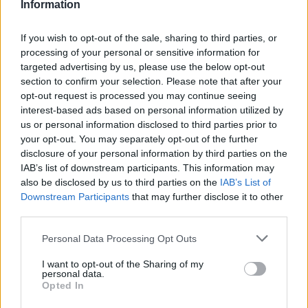
Information
Πότε και σε ποιους θα απαγορεύεται να «κοπεί» το
ρεύμα με εντολή της ΕΕ
If you wish to opt-out of the sale, sharing to third parties, or
Η ΡΑΕ έδωσε κατευθυντήριες γραμμές στους
processing of your personal or sensitive information for
παρόχους, κι ενώ οδηγία διαμορφώνει νέο πλαίσιο
targeted advertising by us, please use the below opt-out
για τους καταναλωτές – Προστατευτικοί κανόνες για
section to confirm your selection. Please note that after your
τις αποσυνδέσεις των πιο φτωχών νοικοκυριών
opt-out request is processed you may continue seeing
interest-based ads based on personal information utilized by
us or personal information disclosed to third parties prior to
your opt-out. You may separately opt-out of the further
disclosure of your personal information by third parties on the
IAB’s list of downstream participants. This information may
also be disclosed by us to third parties on the
IAB’s List of
Downstream Participants
that may further disclose it to other
third parties.
Please note that this website/app uses one or more Google
Personal Data Processing Opt Outs
services and may gather and store information including but
not limited to your visit or usage behaviour. You may click to
I want to opt-out of the Sharing of my
personal data.
grant or deny consent to Google and its third-party tags to
Opted In
use your data for below specified purposes in below Google
consent section.