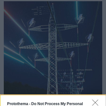
Protothema -
Do Not Process My Personal
3
22.01.2025, 11:34