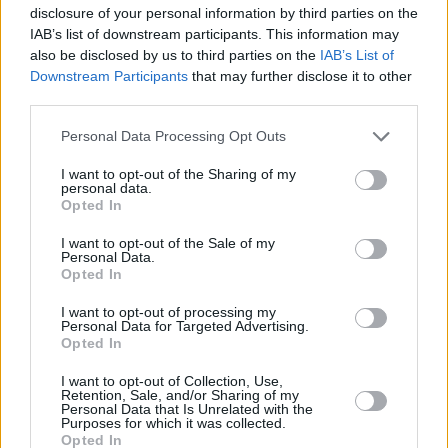
disclosure of your personal information by third parties on the
IAB’s list of downstream participants. This information may
also be disclosed by us to third parties on the
IAB’s List of
Downstream Participants
that may further disclose it to other
third parties.
Please note that this website/app uses one or more Google
Personal Data Processing Opt Outs
services and may gather and store information including but
not limited to your visit or usage behaviour. You may click to
I want to opt-out of the Sharing of my
personal data.
grant or deny consent to Google and its third-party tags to
Opted In
use your data for below specified purposes in below Google
consent section.
I want to opt-out of the Sale of my
Personal Data.
Opted In
I want to opt-out of processing my
Personal Data for Targeted Advertising.
Opted In
I want to opt-out of Collection, Use,
Retention, Sale, and/or Sharing of my
Personal Data that Is Unrelated with the
24.04.2024, 13:05
Purposes for which it was collected.
Opted In
Παραπληροφόρηση: Κλονίζει ανεπανόρθωτα την