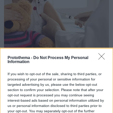
25.04.2024, 14:25
Protothema -
Do Not Process My Personal
Εμβολιασμός: Παρά τα οφέλη η διστακτικότητα
Information
αυξάνεται – Γιατί συμβαίνει αυτό
Παρά τα αναμφισβήτητα οφέλη του εμβολιασμού, η
If you wish to opt-out of the sale, sharing to third parties, or
διστακτικότητα απέναντι σε μια από τις
processing of your personal or sensitive information for
σημαντικότερες ιατρικές εξελίξεις διαρκώς
targeted advertising by us, please use the below opt-out
section to confirm your selection. Please note that after your
αυξάνεται. Τους λόγους εξηγεί ο κύριος Νίκος Π.
opt-out request is processed you may continue seeing
Σπυρίδης, Παιδίατρος – Λοιμωξιολόγος,
interest-based ads based on personal information utilized by
Αναπληρωτής Καθηγητής Παιδιατρικής με
us or personal information disclosed to third parties prior to
εξειδίκευση στην Λοιμωξιολογία και Διευθυντής της
your opt-out. You may separately opt-out of the further
Παιδιατρικής Κλινικής του ΜΗΤΕΡΑ