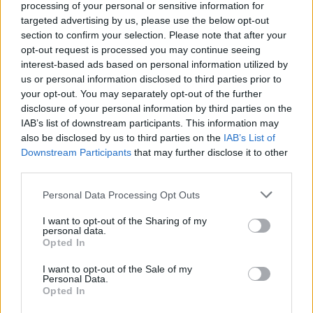
Generali Hellas
processing of your personal or sensitive information for
targeted advertising by us, please use the below opt-out
Μέσω της Akkadia Holdings η Generali Hellas αποκτά
section to confirm your selection. Please note that after your
το σύνολο των μετοχών της Ευρωκλινικής - Τι
opt-out request is processed you may continue seeing
αναφέρει ο Νικόλας Πλακόπητας, Αντιπρόεδρος του
interest-based ads based on personal information utilized by
Δ.Σ.
us or personal information disclosed to third parties prior to
your opt-out. You may separately opt-out of the further
disclosure of your personal information by third parties on the
IAB’s list of downstream participants. This information may
also be disclosed by us to third parties on the
IAB’s List of
Downstream Participants
that may further disclose it to other
third parties.
Please note that this website/app uses one or more Google
Personal Data Processing Opt Outs
services and may gather and store information including but
not limited to your visit or usage behaviour. You may click to
I want to opt-out of the Sharing of my
personal data.
grant or deny consent to Google and its third-party tags to
Opted In
use your data for below specified purposes in below Google
consent section.
I want to opt-out of the Sale of my
Personal Data.
Opted In