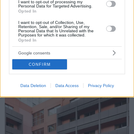
I want to opt-out of processing my
Personal Data for Targeted Advertising.
Opted In
I want to opt-out of Collection, Use,
Retention, Sale, and/or Sharing of my
Personal Data that Is Unrelated with the
Purposes for which it was collected.
Opted In
32
21.04.2021, 10:58
Νοσηλεύεται σε σοβαρή κατάσταση η Νόρα Κατσέλη
Google consents
έπειτα από επέμβαση για εγκεφαλική αιμορραγία
CONFIRM
Νοσηλεύεται στη ΜΕΘ της Ευρωκλινικής - Υπεβλήθη
σε χειρουργική επέμβαση για να αντιμετωπιστεί
εγκεφαλική αιμορραγία που υπέστη
Data Deletion
Data Access
Privacy Policy