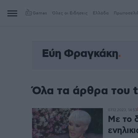
Games
Όλες οι Ειδήσεις
Ελλάδα
Πρωτοσέλι
Εύη Φραγκάκη
Όλα τα άρθρα του 
07.12.2023, 14:53
Με το δ
ενηλικ