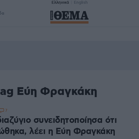
Ελληνικά
English
δα
tag Εύη Φραγκάκη
7
ιαζύγιο συνειδητοποίησα ότι
ιώθηκα, λέει η Εύη Φραγκάκη