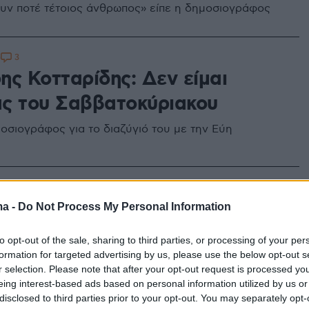
υν ποτέ τέτοιος άνθρωπος» είπε η δημοσιογράφος
3
0
ης Κοτταρίδης: Δεν είμαι
ς του Σαββατοκύριακου
μοσιογράφος για το διαζύγιό του με την Εύη
αγκάκη: Το πρώτο της βιβλίο
ma -
Do Not Process My Personal Information
δώρο» για όλους τους γονείς
to opt-out of the sale, sharing to third parties, or processing of your per
formation for targeted advertising by us, please use the below opt-out s
ράμμα στη Μαμά και τον Μπαμπά, που είναι ο αληθινός
r selection. Please note that after your opt-out request is processed y
»
eing interest-based ads based on personal information utilized by us or
disclosed to third parties prior to your opt-out. You may separately opt-