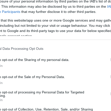
losure of your personal information by third parties on the IAB’s list of
3
8
. This information may also be disclosed by us to third parties on the
IA
αγκάκη: Το άγχος της
Participants
that may further disclose it to other third parties.
εσε λοίμωξη και την έστειλε
 that this website/app uses one or more Google services and may gath
including but not limited to your visit or usage behaviour. You may click 
σοκομείο
 to Google and its third-party tags to use your data for below specifi
ogle consent section.
άφος ξεκαθάρισε πως δεν έχει κορωνοϊό
l Data Processing Opt Outs
ϊός - «Μένουμε Alpha»: Νέα
o opt-out of the Sharing of my personal data.
In
ρινή εκπομπή από την ερχόμενη
α
o opt-out of the Sale of my Personal Data.
In
στές τον Μιχάλη Κεφαλογιάννη και την Εύη
to opt-out of processing my Personal Data for Targeted
άθε απόγευμα στισ 16:30
ing.
In
9
o opt-out of Collection, Use, Retention, Sale, and/or Sharing