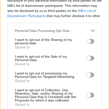
disclosure of your personal information by third parties on the
IAB’s list of downstream participants. This information may
also be disclosed by us to third parties on the
IAB’s List of
Downstream Participants
that may further disclose it to other
third parties.
Please note that this website/app uses one or more Google
Personal Data Processing Opt Outs
services and may gather and store information including but
not limited to your visit or usage behaviour. You may click to
I want to opt-out of the Sharing of my
personal data.
grant or deny consent to Google and its third-party tags to
Opted In
use your data for below specified purposes in below Google
consent section.
I want to opt-out of the Sale of my
Personal Data.
Opted In
I want to opt-out of processing my
Personal Data for Targeted Advertising.
Opted In
I want to opt-out of Collection, Use,
Retention, Sale, and/or Sharing of my
Personal Data that Is Unrelated with the
Purposes for which it was collected.
36
24.11.2021, 19:01
Opted In
Ποιος είναι ο «Ρινόκερος» που έγινε ξανά επίκαιρος