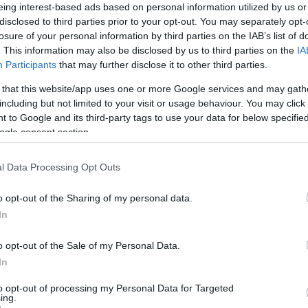
eing interest-based ads based on personal information utilized by us or
αγορές
disclosed to third parties prior to your opt-out. You may separately opt-
losure of your personal information by third parties on the IAB’s list of
. This information may also be disclosed by us to third parties on the
IA
8
Participants
that may further disclose it to other third parties.
hos: Οι επενδυτές αναμένουν
 that this website/app uses one or more Google services and may gath
οδο της Ελλάδας στις αγορές
including but not limited to your visit or usage behaviour. You may click 
 to Google and its third-party tags to use your data for below specifi
μούν ότι τα ελληνικά ομόλογα θα φτάσουν τα 8 δισ.
ogle consent section.
τος
l Data Processing Opt Outs
6
: Μικρό καλάθι για ελληνική
o opt-out of the Sharing of my personal data.
In
στις αγορές τον Σεπτέμβριο
o opt-out of the Sale of my Personal Data.
διαμεσολαβητές εκτιμούν ότι η Ελλάδα θα πρέπει να
In
πόδοση 4,5% με 5% για να προσελκύσει επενδυτές
ριο
to opt-out of processing my Personal Data for Targeted
ing.