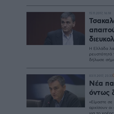
15.11.2017, 16:18
Τσακαλ
απαιτο
διευκο
Η Ελλάδα λα
ρευστότητά τ
δήλωσε σήμ
03.11.2017, 23:33
Νέα πα
όντως ζ
«Είμαστε σε 
αρχίσουν οι 
για το χρέος