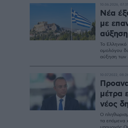
10.06.2026, 07:3
Νέα έξ
με επα
αύξηση
Το Ελληνικό
ομολόγου δύ
αύξηση των 
10.07.2022, 08:2
Προανα
μέτρα 
νέος δ
Ο πληθωρισμ
τα επόμενα 
υπουργός Ο