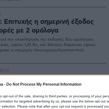
4
: Επιτυχής η σημερινή έξοδος
γορές με 2 ομόλογα
 για την ολοκλήρωση της έκδοσης δύο ομολόγων,
ειας, ύψους 1,25 δις, και 30ετούς διάρκειας ύψους
έφρασε ο υπουργός Οικονομικών Κωνσταντίνος
85
3
 δάνεια: Μέχρι και €20 δισ. θα
ma -
Do Not Process My Personal Information
εί το Δημόσιο
χεδιάζει να αναλάβει το ρίσκο για κόκκινα δάνεια που
to opt-out of the sale, sharing to third parties, or processing of your per
ν τα funds - Θέλουν να αντλήσουν κεφάλαια από το
formation for targeted advertising by us, please use the below opt-out s
r selection. Please note that after your opt-out request is processed y
 ασφαλείας» των €30 δισ. που προοριζόταν για την