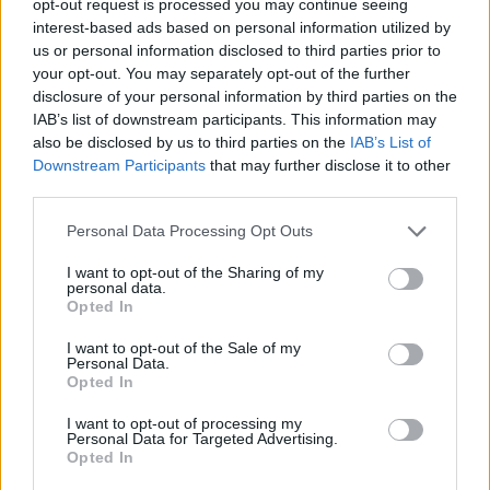
opt-out request is processed you may continue seeing
interest-based ads based on personal information utilized by
us or personal information disclosed to third parties prior to
your opt-out. You may separately opt-out of the further
disclosure of your personal information by third parties on the
IAB’s list of downstream participants. This information may
also be disclosed by us to third parties on the
IAB’s List of
Downstream Participants
that may further disclose it to other
third parties.
09.06.2026, 08:01
Please note that this website/app uses one or more Google
Personal Data Processing Opt Outs
Πόσο καλά διαβάζετε τις ετικέτες τροφίμων; Η
services and may gather and store information including but
διαιτολόγος επισημαίνει 8 σημεία κλειδιά
not limited to your visit or usage behaviour. You may click to
I want to opt-out of the Sharing of my
personal data.
Οι διατροφικές ετικέτες αποτελούν πολύτιμο
grant or deny consent to Google and its third-party tags to
Opted In
σύμμαχο για πιο υγιεινές και συνειδητές επιλογές,
use your data for below specified purposes in below Google
εξηγεί η κυρία Φλώρα Λουκιανού, Κλινική
consent section.
I want to opt-out of the Sale of my
Διαιτολόγος – Αθλητική Διατροφολόγος και
Personal Data.
Opted In
επισημαίνει πώς πρέπει να τις διαβάζουμε
I want to opt-out of processing my
Personal Data for Targeted Advertising.
Opted In