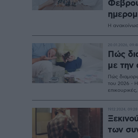
Φεβρου
ημερομ
Η ανακοίνωσ
20.01.2026, 09:4
Πώς δι
με την 
Πώς διαμορφ
του 2026 - 
επικουρικές
19.12.2024, 09:28
Ξεκινο
των συ