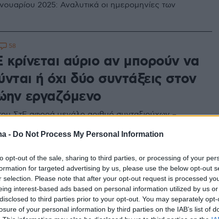
ανουαρίου 2025: Αναλυτικά οι ημερομηνίες των
58
Ε κρίνεται αύριο αν μπορούν να
νται ή όχι δύο συντάξεις στον
ρώην εργαζόμενο
ου ΣτΕ αφορά μεγάλο αριθμό συνταξιούχων –
συνταξιούχους χηρείας που τους χορηγούνταν διπλή
ma -
Do Not Process My Personal Information
αξη επειδή δικαιούνταν και σύνταξη για διαφορετική
to opt-out of the sale, sharing to third parties, or processing of your per
formation for targeted advertising by us, please use the below opt-out s
6
26
r selection. Please note that after your opt-out request is processed y
ε η ΚΥΑ για τις συντάξεις
eing interest-based ads based on personal information utilized by us or
disclosed to third parties prior to your opt-out. You may separately opt-
ών από την Αλβανία και τη
losure of your personal information by third parties on the IAB’s list of