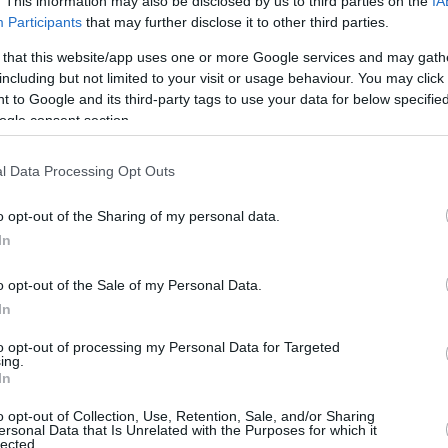
. This information may also be disclosed by us to third parties on the
IA
κή Ένωση - Τι προβλέπει
Participants
that may further disclose it to other third parties.
αιτούνται 30 χρόνια διαμονής στη χώρα, για να
 that this website/app uses one or more Google services and may gath
η εθνική σύνταξη - «Η κυβέρνηση διόρθωσε μια
including but not limited to your visit or usage behaviour. You may click 
ών ετών» σημειώνουν Τσακλόγλου και Χατζηδάκης
 to Google and its third-party tags to use your data for below specifi
ogle consent section.
81
4
l Data Processing Opt Outs
ιστής σύνταξης 2022: Δείτε
o opt-out of the Sharing of my personal data.
ύνταξη δικαιούστε και πότε
In
τε να την πάρετε
o opt-out of the Sale of my Personal Data.
συντάξεις για όσους έχουν πολλά χρόνια ασφάλισης,
In
λλαγές στα όρια ηλικίας συνταξιοδότησης για μερίδα
ν ισχύουν από φέτος
to opt-out of processing my Personal Data for Targeted
ing.
In
5
5
o opt-out of Collection, Use, Retention, Sale, and/or Sharing
ηκε το πολυνομοσχέδιο με τις
ersonal Data that Is Unrelated with the Purposes for which it
lected.