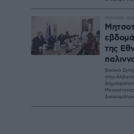
09.03.2022, 20:1
Μητσοτ
εβδομά
της Εθ
παλινν
Βασικά ζητή
στην Αλβανί
Δημοκρατική
Μειονότητα
Δικαιωμάτω