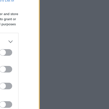
B’s List of
er and store
to grant or
ed purposes