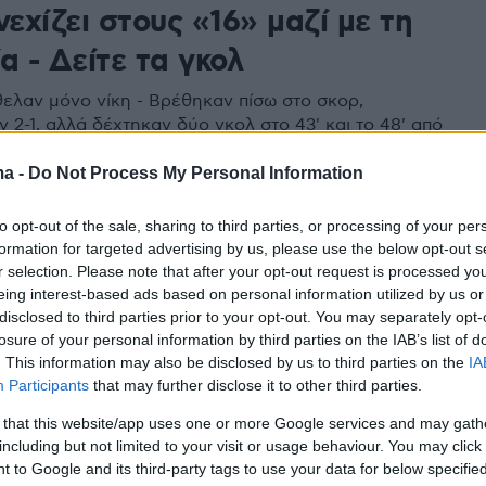
νεχίζει στους «16» μαζί με τη
α - Δείτε τα γκολ
θελαν μόνο νίκη - Bρέθηκαν πίσω στο σκορ,
2-1, αλλά δέχτηκαν δύο γκολ στο 43' και το 48' από
ς, που πήραν τη νίκη-πρόκριση - 1η στον όμιλο η
ma -
Do Not Process My Personal Information
to opt-out of the sale, sharing to third parties, or processing of your per
formation for targeted advertising by us, please use the below opt-out s
άλ 2022: Για πρώτη φορά μετά
r selection. Please note that after your opt-out request is processed y
eing interest-based ads based on personal information utilized by us or
χρόνια δύο παιχνίδια με 5+
disclosed to third parties prior to your opt-out. You may separately opt-
losure of your personal information by third parties on the IAB’s list of
 μια αγωνιστική
. This information may also be disclosed by us to third parties on the
IA
Participants
that may further disclose it to other third parties.
μειώθηκαν στο Καμερούν - Σερβία και πέντε στο
ιος Κορέα
 that this website/app uses one or more Google services and may gath
including but not limited to your visit or usage behaviour. You may click 
 to Google and its third-party tags to use your data for below specifi