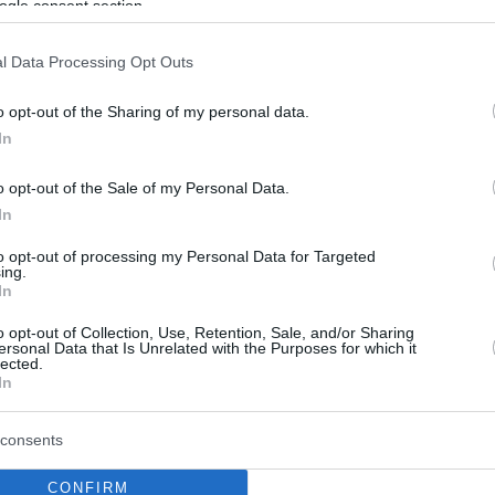
ogle consent section.
άλ 2022: Η Ρωσία ευχήθηκε
ιτυχία στη Σερβία
l Data Processing Opt Outs
νει σήμερα πρεμιέρα απέναντι στη Βραζιλία στο
o opt-out of the Sharing of my personal data.
ύπελλο του Κατάρ και η ομοσπονδία της Ρωσίας
In
τείλει τις ευχές της
o opt-out of the Sale of my Personal Data.
In
to opt-out of processing my Personal Data for Targeted
ing.
In
o opt-out of Collection, Use, Retention, Sale, and/or Sharing
ersonal Data that Is Unrelated with the Purposes for which it
lected.
In
consents
CONFIRM