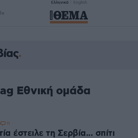
Ελληνικά
English
δα
βίας
tag Εθνική ομάδα
11
9
ία έστειλε τη Σερβία... σπίτι