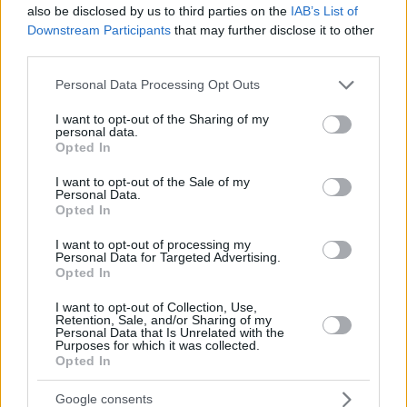
also be disclosed by us to third parties on the
IAB’s List of
Downstream Participants
that may further disclose it to other
third parties.
Please note that this website/app uses one or more Google
Personal Data Processing Opt Outs
services and may gather and store information including but
not limited to your visit or usage behaviour. You may click to
I want to opt-out of the Sharing of my
personal data.
grant or deny consent to Google and its third-party tags to
13.05.2020, 21:00
Opted In
use your data for below specified purposes in below Google
Support Hospitality: Το μήνυμα του Κύκλου
consent section.
Επαγγελματιών Εστίασης για το άνοιγμα των
I want to opt-out of the Sale of my
Personal Data.
καταστημάτων
Opted In
Το δικό τους μήνυμα σχετικά με το άνοιγμα των
καταστημάτων εστίασης, απευθύνουν εκπρόσωποι
I want to opt-out of processing my
Personal Data for Targeted Advertising.
του Κύκλου Επαγγελματιών Εστίασης.
Opted In
I want to opt-out of Collection, Use,
Retention, Sale, and/or Sharing of my
Personal Data that Is Unrelated with the
Purposes for which it was collected.
Opted In
Google consents