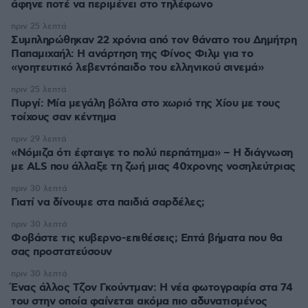
άφηνε ποτέ να περιμένει στο τηλέφωνο
πριν 25 λεπτά
Συμπληρώθηκαν 22 χρόνια από τον θάνατο του Δημήτρη
Παπαμιχαήλ: Η ανάρτηση της Φίνος Φιλμ για το
«γοητευτικό λεβεντόπαιδο του ελληνικού σινεμά»
πριν 25 λεπτά
Πυργί: Mία μεγάλη βόλτα στο χωριό της Χίου με τους
τοίχους σαν κέντημα
πριν 29 λεπτά
«Νόμιζα ότι έφταιγε το πολύ περπάτημα» – Η διάγνωση
με ALS που άλλαξε τη ζωή μιας 40χρονης νοσηλεύτριας
πριν 30 λεπτά
Γιατί να δίνουμε στα παιδιά σαρδέλες;
πριν 30 λεπτά
Φοβάστε τις κυβερνο-επιθέσεις; Επτά βήματα που θα
σας προστατεύσουν
πριν 30 λεπτά
Ένας άλλος Τζον Γκούντμαν: H νέα φωτογραφία στα 74
του στην οποία φαίνεται ακόμα πιο αδυνατισμένος