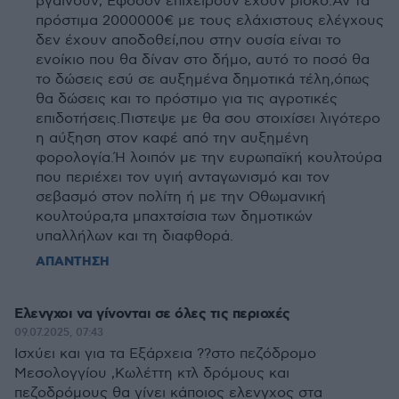
βγαίνουν; Εφόσον επιχειρούν έχουν ρίσκο.Αν τα
πρόστιμα 2000000€ με τους ελάχιστους ελέγχους
δεν έχουν αποδοθεί,που στην ουσία είναι το
ενοίκιο που θα δίναν στο δήμο, αυτό το ποσό θα
το δώσεις εσύ σε αυξημένα δημοτικά τέλη,όπως
θα δώσεις και το πρόστιμο για τις αγροτικές
επιδοτήσεις.Πιστεψε με θα σου στοιχίσει λιγότερο
η αύξηση στον καφέ από την αυξημένη
φορολογία.Ή λοιπόν με την ευρωπαϊκή κουλτούρα
που περιέχει τον υγιή ανταγωνισμό και τον
σεβασμό στον πολίτη ή με την Οθωμανική
κουλτούρα,τα μπαχτσίσια των δημοτικών
υπαλλήλων και τη διαφθορά.
ΑΠΑΝΤΗΣΗ
Ελενγχοι να γίνονται σε όλες τις περιοχές
09.07.2025, 07:43
Ισχύει και για τα Εξάρχεια ??στο πεζόδρομο
Μεσολογγίου ,Κωλέττη κτλ δρόμους και
πεζοδρόμους θα γίνει κάποιος ελενγχος στα