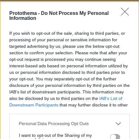
φανέρωσε την πραγματικότητα.Επισης πρέπει να
υπάρξει ρήτρα ώστε οι εξωτερικοί χώροι να μην
Protothema -
Do Not Process My Personal
χρησιμοποιούνται σε ώρες κοινής ησυχίας. Για
Information
λόγους υγιούς ανταγωνισμού των επιχειρήσεων,για
την ποιότητα ζωής των κατοίκων η πλατφόρμα πρέπει
If you wish to opt-out of the sale, sharing to third parties, or
να δείχνει και τα αποτελέσματα των καταγγελιών.
processing of your personal or sensitive information for
targeted advertising by us, please use the below opt-out
ΑΠΑΝΤΗΣΗ
section to confirm your selection. Please note that after your
opt-out request is processed you may continue seeing
Γιώργος
interest-based ads based on personal information utilized by
09.07.2025, 07:56
us or personal information disclosed to third parties prior to
Με το my coast κατάφεραν να πάνε οι ξαπλώστρες
your opt-out. You may separately opt-out of the further
από €10 έως €25 , εκεί που ήταν δωρεάν ! Να δούμε
disclosure of your personal information by third parties on the
IAB’s list of downstream participants. This information may
τώρα που οι καταστηματάρχες θα έχουν λιγότερα
also be disclosed by us to third parties on the
IAB’s List of
τραπεζοκαθίσματα, πόσο θα φτάσει ο καφές από €4?
Downstream Participants
that may further disclose it to other
ΑΠΑΝΤΗΣΗ
third parties.
DIKAIO
Please note that this website/app uses one or more Google
Personal Data Processing Opt Outs
09.07.2025, 09:28
services and may gather and store information including but
Υπάρχει και η λύση όταν ανεβαίνουν οι τιμές να
not limited to your visit or usage behaviour. You may click to
I want to opt-out of the Sharing of my