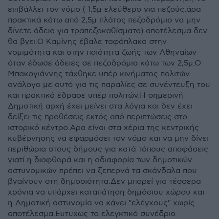
επιβάλλει τον νόμο ( 1,5μ ελεύθερο για πεζούς,άρα
πρακτικά κάτω από 2,5μ πλάτος πεζοδρόμιο να μην
δίνετε άδεια για τραπεζοκαθίσματα) αποτέλεσμα δεν
θα βγει.Ο Καμίνης έβαλε ταφόπλακα στην
νομιμότητα και στην ποιότητα ζωής των Αθηναίων
όταν έδωσε άδειες σε πεζοδρόμια κάτω των 2,5μ.Ο
Μπακογιάννης τάχθηκε υπέρ κινήματος πολιτών
ανάλογο με αυτό για τις παραλίες σε συνέντευξη του
και πρακτικά έδρασε υπέρ πολιτών.Η σημερινή
Δημοτική αρχή έχει μείνει στα λόγια και δεν έχει
δείξει τις προθέσεις εκτός από περιπτώσεις στο
ιστορικό κέντρο.Αρα είναι στα χέρια της κεντρικής
κυβέρνησης να εφαρμόσει τον νόμο και να μην δίνει
περιθώρια στους δήμους για κατά τόπους αποφάσεις
γιατί η διαφθορά και η αδιαφορία των δημοτικών
αστυνομικών πρέπει να ξεπερνά τα σκάνδαλα που
βγαίνουν στη δημοσιότητα.Δεν μπορεί για τέσσερα
χρόνια να υπάρχει καταπάτηση δημόσιου χώρου και
η Δημοτική αστυνομία να κάνει "ελέγχους" χωρίς
αποτέλεσμα.Ευτυχως το ελεγκτικό συνέδριο