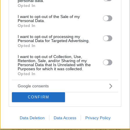
personal data.
τους σαμποτάρουμε και να μην καθόμαστε. Αν
grant or deny consent to Google and its third-party tags to
Opted In
use your data for below specified purposes in below Google
βέβαια μπορούμε να αντέξουμε χωρίς τον καφέ
consent section.
τους . . .
I want to opt-out of the Sale of my
Personal Data.
ΑΠΑΝΤΗΣΗ
Opted In
I want to opt-out of processing my
Γιώργος
Personal Data for Targeted Advertising.
Opted In
09.07.2025, 10:15
Με το my coast εφαρμόστηκε ο νόμος,ο πολίτης
I want to opt-out of Collection, Use,
βρίσκει τον ελεύθερο χώρο και οι επιχειρήσεις
Retention, Sale, and/or Sharing of my
Personal Data that Is Unrelated with the
βγάζουν τα κέρδη τους ανάλογα με τις
Purposes for which it was collected.
επενδύσεις του.Δεν επιχειρεί "το δικό μας παιδί"
Opted In
με κεφαλαίο την γνωριμία και το μπαχτσισι.Ετσι
έχεις ποιοτικό τουριστικό προϊόν, ίδια φορολογία
Google consents
για τις επιχειρήσεις και σεβασμό στον πολίτη.Η
CONFIRM
κατάληψη κοινόχρηστου χώρου δεν αποδίδει ούτε
φόρους ούτε ποιότητα ζωής και δημιουργεί πολίτη
Οθωμανικής αυτοκρατορίας που πληρώνει
υπάκουα ότι του ζητηθεί.Πως επιχειρήσεις τίμιες
Data Deletion
Data Access
Privacy Policy
βγαίνουν, ενώ οι παραβατικές γκρινιάζουν ότι δεν