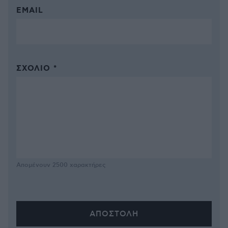
EMAIL
ΣΧΌΛΙΟ *
Απομένουν
2500
χαρακτήρες