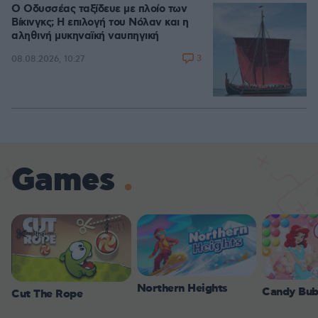
Ο Οδυσσέας ταξίδευε με πλοίο των
Βίκινγκς; Η επιλογή του Νόλαν και η
αληθινή μυκηναϊκή ναυπηγική
3
08.08.2026, 10:27
Games
Northern Heights
Candy Bub
Cut The Rope