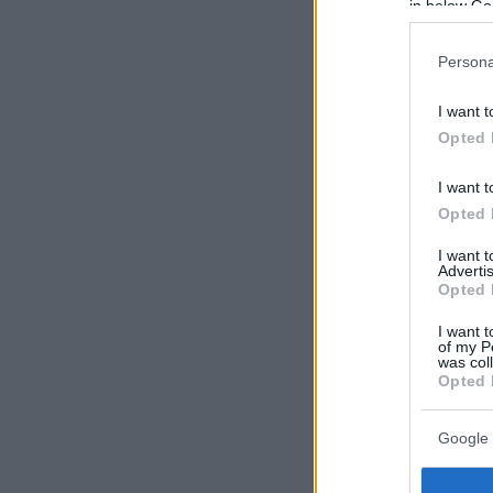
in below Go
Persona
I want t
Opted 
I want t
Opted 
I want 
Advertis
Opted 
I want t
of my P
was col
Opted 
Google 