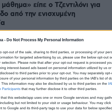
μάθημα» είπε ο Τζεντιλόνι για
οδο από την ενισχυμένη
ία
πλήρωσε με επιτυχία το μεγαλύτερο μέρος των
ης δεσμεύσεων, σημείωσε ο Επίτροπος Οικονομίας -
ma -
Do Not Process My Personal Information
 ότι θα συνεχίσουν να βρίσκονται στο πλευρό της
ήμα της ανάπτυξης
to opt-out of the sale, sharing to third parties, or processing of your per
formation for targeted advertising by us, please use the below opt-out s
r selection. Please note that after your opt-out request is processed y
6
eing interest-based ads based on personal information utilized by us or
θήνα ο Επίτροπος Οικονομίας
disclosed to third parties prior to your opt-out. You may separately opt-
losure of your personal information by third parties on the IAB’s list of
Τζεντιλόνι
. This information may also be disclosed by us to third parties on the
IA
Participants
that may further disclose it to other third parties.
 Επίτροπος θα βρεθεί αύριο Πέμπτη και μεθαύριο
τη χώρα μας στο πλαίσιο του Ευρωπαϊκού Εξαμήνου
 that this website/app uses one or more Google services and may gath
τοποιήσει επαφές με σειρά αξιωματούχων
including but not limited to your visit or usage behaviour. You may click 
 to Google and its third-party tags to use your data for below specifi