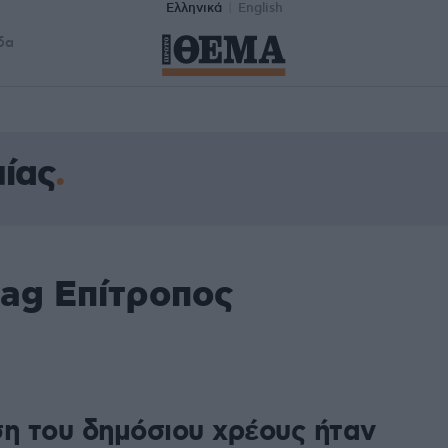
Ελληνικά
English
δα
ίας
tag Επίτροπος
1
ση του δημόσιου χρέους ήταν