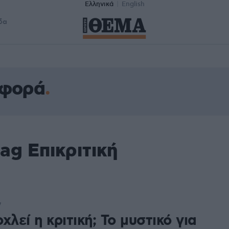
Ελληνικά
English
δα
ιφορά
ag Επικριτική
7
χλεί η κριτική; Το μυστικό για