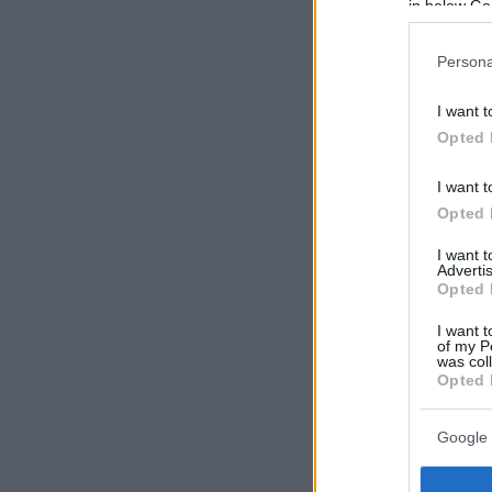
in below Go
Persona
I want t
Opted 
I want t
Opted 
I want 
Advertis
Opted 
I want t
of my P
was col
Opted 
Google 