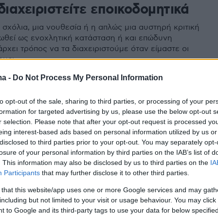
διαχειριστείτε εποικοδομητικά
ά σχόλια, μια νουθεσία ή η απλώς μια αυστηρή κριτική
ιωθεί ως ενοχλητική κατάσταση ή και επώδυνη
άρχει τρόπος να τα διαχειριστούμε όταν είμαστε οι
ους;
ma -
Do Not Process My Personal Information
ός: Τι αλλάζει στη
to opt-out of the sale, sharing to third parties, or processing of your per
formation for targeted advertising by us, please use the below opt-out s
ιφορά μας (προς το χειρότερο)
r selection. Please note that after your opt-out request is processed y
eing interest-based ads based on personal information utilized by us or
ς ότι θα κολλήσουμε
disclosed to third parties prior to your opt-out. You may separately opt-
losure of your personal information by third parties on the IAB’s list of
 κορωνοϊού μας έκανε πιο δύστροπους και, για την
. This information may also be disclosed by us to third parties on the
IA
ευκόλυνε την υιοθέτηση επικριτικής στάσης απέναντι
Participants
that may further disclose it to other third parties.
ωρούμε πως συμπεριφέρονται επιπόλαια. Ωστόσο,
τους ειδικούς, δεν πρόκειται παρά για μία φυσική
 that this website/app uses one or more Google services and may gath
ανθρώπινης πορείας. Δείτε γιατί
including but not limited to your visit or usage behaviour. You may click 
 to Google and its third-party tags to use your data for below specifi